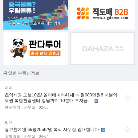
일반 부동산정보
매매
초역세권 도보10초! 엘리베이터41대~~ 월600만원!! 더블역
세권 복합환승센터 강남까지 10분대 투자금 …
한국 경기
사무실
02-05
임대
광고찬예왠 65평2858/월 복식 사무실 임대합니다.
山东 青岛
사무실
04-04