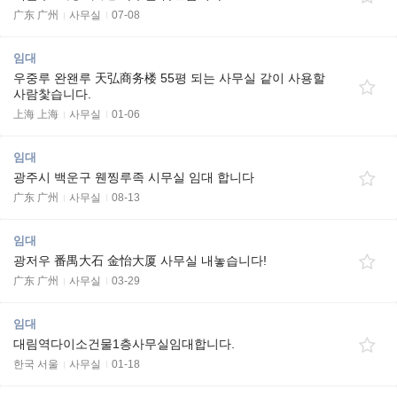
广东 广州
사무실
07-08
임대
우중루 완왠루 天弘商务楼 55평 되는 사무실 같이 사용할
사람찿습니다.
上海 上海
사무실
01-06
임대
광주시 백운구 웬찡루족 시무실 임대 합니다
广东 广州
사무실
08-13
임대
광저우 番禺大石 金怡大厦 사무실 내놓습니다!
广东 广州
사무실
03-29
임대
대림역다이소건물1층사무실임대합니다.
한국 서울
사무실
01-18