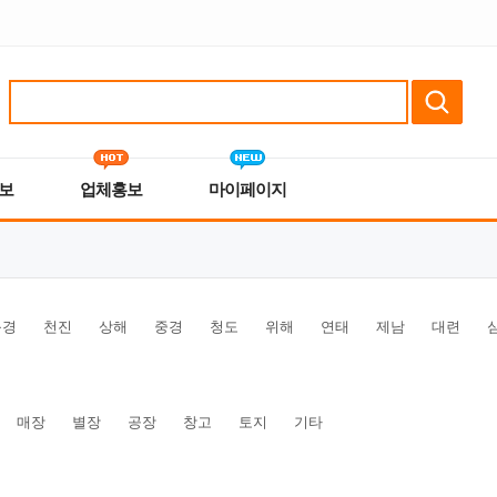
보
업체홍보
마이페이지
북경
천진
상해
중경
청도
위해
연태
제남
대련
매장
별장
공장
창고
토지
기타