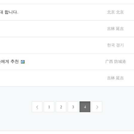
임대 합니다.
北京 北京
吉林 延吉
한국 경기
들에게 추천
广西 防城港
吉林 延吉
1
2
3
4