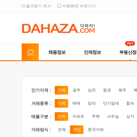
즐겨찾기 추가
바탕화면 바로가기
채용정보
인재정보
부동산정
인기지역 :
전체
광주
심천
동관
혜주
거래종류 :
전체
매매
임대
단기임대
합숙
매물구분 :
전체
아파트
주택
사무실
상가
거래방식 :
전체
개인
중개거래