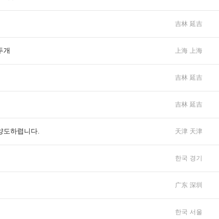
吉林 延吉
두개
上海 上海
吉林 延吉
吉林 延吉
양도하렵니다.
天津 天津
한국 경기
广东 深圳
한국 서울