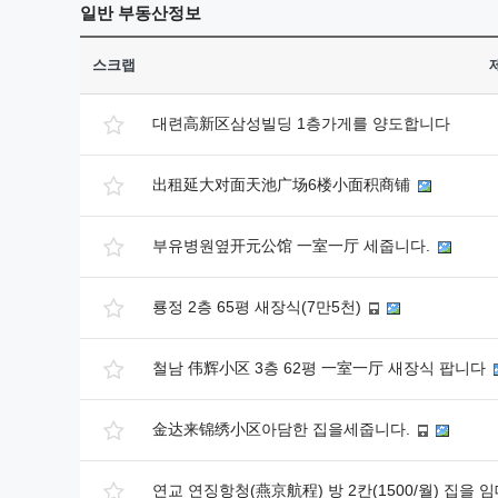
일반
부동산정보
스크랩
대련高新区삼성빌딩 1층가게를 양도합니다
出租延大对面天池广场6楼小面积商铺
부유병원옆开元公馆 一室一厅 세줍니다.
룡정 2층 65평 새장식(7만5천)
철남 伟辉小区 3층 62평 一室一厅 새장식 팝니다
金达来锦绣小区아담한 집을세줍니다.
연교 연징항청(燕京航程) 방 2칸(1500/월) 집을 