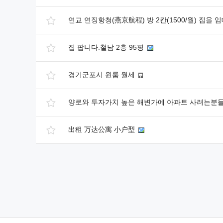
연교 연징항청(燕京航程) 방 2칸(1500/월) 집을 
집 팝니다.철남 2층 95평
경기군포시 원룸 월세
양로와 투자가치 높은 해변가에 아파트 사려는분
出租 万达公寓 小户型