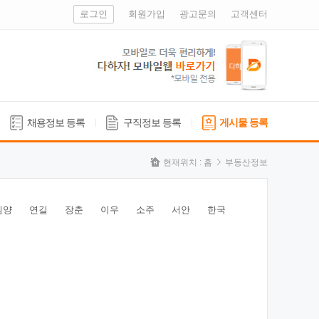
로그인
회원가입
광고문의
고객센터
채용정보 등록
구직정보 등록
게시물 등록
현재위치 :
홈
부동산정보
심양
연길
장춘
이우
소주
서안
한국