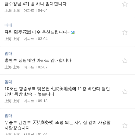
금수강남 4기 방 하나 임대합니다.
上海 上海
아파트
04-04
매매
쥬팅 颐亭花园 매수 추천드립니다~
上海 上海
아파트
03-04
임대
훙첸루 징팅웨인 아파트 임대합니다
上海 上海
아파트
02-07
임대
10호선 항중루역 맞은편 七韵美地苑에 11층 베란다 달린
남향 독방 합숙 내놓습니다
上海 上海
아파트
09-18
임대
우중루 완왠루 天弘商务楼 55평 되는 사무실 같이 사용할
사람찿습니다.
上海 上海
사무실
01-06