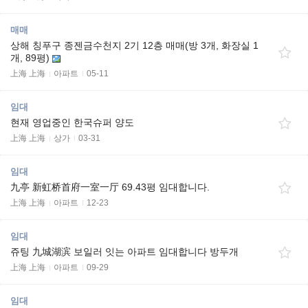
매매
상해 칭푸구 종젠금수천지 2기 12층 매매(방 3개, 화장실 1
개, 89평)
上海 上海
아파트
05-11
임대
현재 영업중인 한국슈퍼 양도
上海 上海
상가
03-31
임대
九亭 新虹桥首府一室一厅 69.43평 임대합니다.
上海 上海
아파트
12-23
임대
쥬팅 九城湖滨 보일러 잇는 아파트 임대합니다 방두개
上海 上海
아파트
09-29
임대