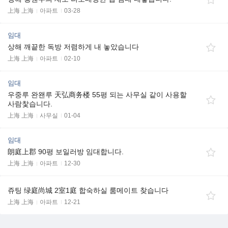
上海 上海
아파트
03-28
임대
상해 깨끝한 독방 저렴하게 내 놓았습니다
上海 上海
아파트
02-10
임대
우중루 완왠루 天弘商务楼 55평 되는 사무실 같이 사용할
사람찿습니다.
上海 上海
사무실
01-04
임대
朗庭上郡 90평 보일러방 임대합니다.
上海 上海
아파트
12-30
쥬팅 绿庭尚城 2室1庭 합숙하실 룸메이트 찾습니다
上海 上海
아파트
12-21