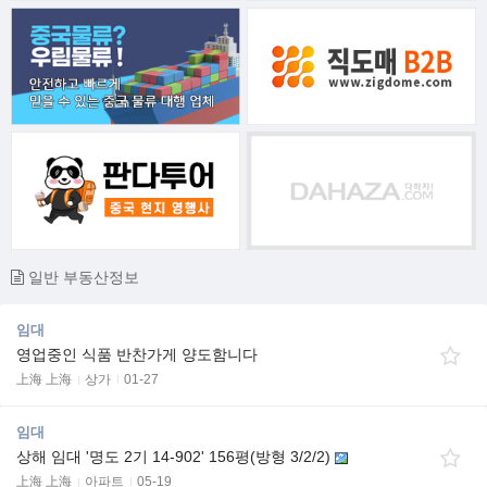
일반 부동산정보
임대
영업중인 식품 반찬가게 양도함니다
上海 上海
상가
01-27
임대
상해 임대 '명도 2기 14-902' 156평(방형 3/2/2)
上海 上海
아파트
05-19