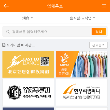
업체홍보
烟台
음식점·요식업
프리미엄 배너광고
광고문의