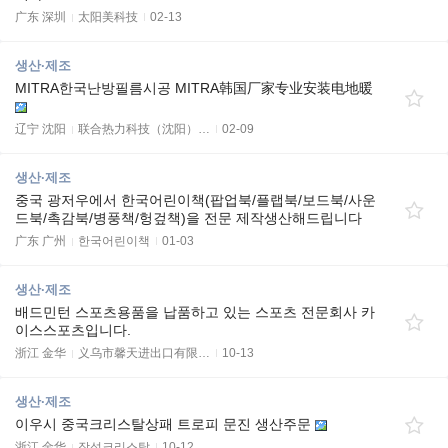
广东 深圳
太阳美科技
02-13
생산·제조
MITRA한국난방필름시공 MITRA韩国厂家专业安装电地暖
辽宁 沈阳
联合热力科技（沈阳）…
02-09
생산·제조
중국 광저우에서 한국어린이책(팝업북/플랩북/보드북/사운
드북/촉감북/병풍책/헝겊책)을 전문 제작생산해드립니다
广东 广州
한국어린이책
01-03
생산·제조
배드민턴 스포츠용품을 납품하고 있는 스포츠 전문회사 카
이스스포츠입니다.
浙江 金华
义乌市馨天进出口有限…
10-13
생산·제조
이우시 중국크리스탈상패 트로피 문진 생산주문
浙江 金华
장성크리스탈
10-12