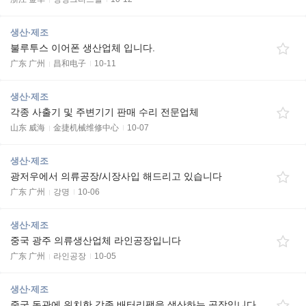
생산·제조
불루투스 이어폰 생산업체 입니다.
广东 广州
昌和电子
10-11
생산·제조
각종 사출기 및 주변기기 판매 수리 전문업체
山东 威海
金捷机械维修中心
10-07
생산·제조
광저우에서 의류공장/시장사입 해드리고 있습니다
广东 广州
강명
10-06
생산·제조
중국 광주 의류생산업체 라인공장입니다
广东 广州
라인공장
10-05
생산·제조
중국 동관에 위치한 각종 배터리팩을 생산하는 공장입니다.