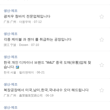
생산·제조
광저우 청바지 전문업체입니다
广东 广州
더몽무역
07-12
생산·제조
각종 케이블 과 젠더 를 취급하는 공장입니다
浙江 宁波
Dooen
07-10
생산·제조
한국 개인 디자이너 브랜드 "lili&J" 중국 도매(유통)업체 찾
습니다.
한국 서울
릴리앤제이
06-21
생산·제조
복장공장에서 미국,남미,한국,국내내수 오더 해드립니다
广东 广州
鑫荣服装贸易公司
06-19
생산·제조