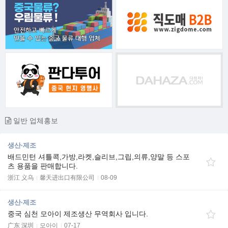
일반 업체홍보
생산·제조
배드민턴 셔틀콕,가방,라켓,슬리브,그립,의류,양말 등 스포
츠 용품을 판매합니다.
浙江 义乌
馨天进出口有限公司
08-09
생산·제조
중국 심천 모아이 제조생산 무역회사 입니다.
广东 深圳
모아이
07-17