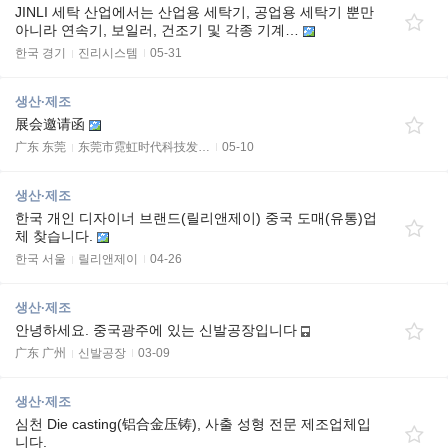
JINLI 세탁 산업에서는 산업용 세탁기, 공업용 세탁기 뿐만
아니라 연속기, 보일러, 건조기 및 각종 기계…
한국 경기
진리시스템
05-31
생산·제조
展会邀请函
广东 东莞
东莞市霓虹时代科技发…
05-10
생산·제조
한국 개인 디자이너 브랜드(릴리앤제이) 중국 도매(유통)업
체 찾습니다.
한국 서울
릴리앤제이
04-26
생산·제조
안녕하세요. 중국광주에 있는 신발공장입니다
广东 广州
신발공장
03-09
생산·제조
심천 Die casting(铝合金压铸), 사출 성형 전문 제조업체입
니다.