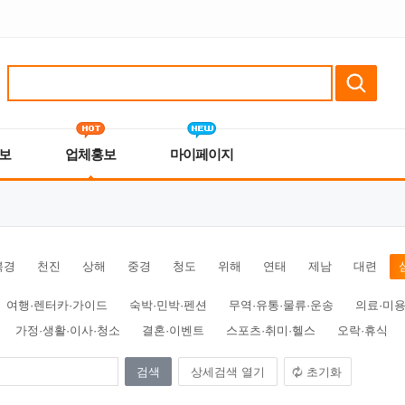
보
업체홍보
마이페이지
북경
천진
상해
중경
청도
위해
연태
제남
대련
여행·렌터카·가이드
숙박·민박·펜션
무역·유통·물류·운송
의료·미용
가정·생활·이사·청소
결혼·이벤트
스포츠·취미·헬스
오락·휴식
상세검색 열기
초기화