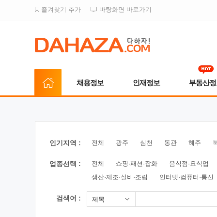
즐겨찾기 추가
바탕화면 바로가기
채용정보
인재정보
부동산정
인기지역 :
전체
광주
심천
동관
혜주
업종선택 :
전체
쇼핑·패션·잡화
음식점·요식업
생산·제조·설비·조립
인터넷·컴퓨터·통신
검색어 :
제목