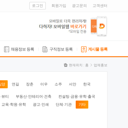
로그인
회원가입
광고문의
고객센터
채용정보 등록
구직정보 등록
게시물 등록
현재위치 :
홈
업체홍보
심양
연길
장춘
이우
소주
서안
한국
·뷰티
부동산·인테리어·건축
컨설팅·금융·유학·출국
교육·학원·유학
광고·인쇄
단체·기관
기타