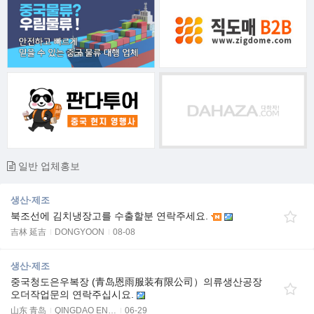
일반 업체홍보
생산·제조
북조선에 김치냉장고를 수출할분 연락주세요.
吉林 延吉
DONGYOON
08-08
생산·제조
중국청도은우복장 (青岛恩雨服装有限公司）의류생산공장
오더작업문의 연락주십시요.
山东 青岛
QINGDAO EN…
06-29