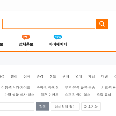
보
업체홍보
마이페이지
북경
천진
상해
중경
청도
위해
연태
제남
대련
여행·렌터카·가이드
숙박·민박·펜션
무역·유통·물류·운송
의료·미용
가정·생활·이사·청소
결혼·이벤트
스포츠·취미·헬스
오락·휴식
상세검색 열기
초기화