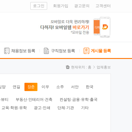
로그인
회원가입
광고문의
고객센터
채용정보 등록
구직정보 등록
게시물 등록
현재위치 :
홈
업체홍보
심양
연길
장춘
이우
소주
서안
한국
·뷰티
부동산·인테리어·건축
컨설팅·금융·유학·출국
교육·학원·유학
광고·인쇄
단체·기관
기타