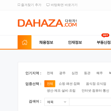
즐겨찾기 추가
바탕화면 바로가기
채용정보
인재정보
부동산정
인기지역 :
전체
광주
심천
동관
혜주
업종선택 :
전체
쇼핑·패션·잡화
음식점·요식업
생산·제조·설비·조립
인터넷·컴퓨터·통신
검색어 :
제목