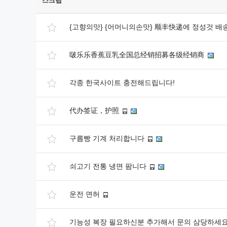
스크랩
{고향의맛} {어머니의손맛} 顺丰快递에 정성것 
啵乐乐香蕉豆乳全国总经销招募各级经销商
각종 한국사이트 충전해드립니다!
代办签证，护照
구름빵 기계 처리합니다
쇠고기 전통 냉면 팜니다
운전 면허
기능성 복장 필요하신분 추가해서 문의 삼당하세