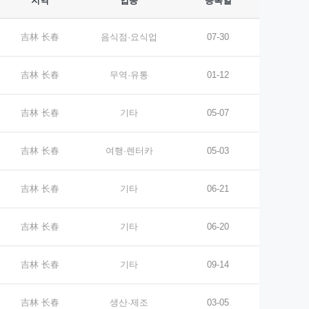
지역
업종
등록일
吉林 长春
음식점·요식업
07-30
吉林 长春
무역·유통
01-12
吉林 长春
기타
05-07
吉林 长春
여행·렌터카
05-03
吉林 长春
기타
06-21
吉林 长春
기타
06-20
吉林 长春
기타
09-14
吉林 长春
생산·제조
03-05