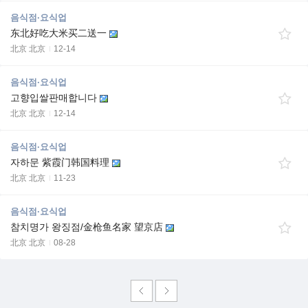
음식점·요식업
东北好吃大米买二送一
北京 北京
12-14
음식점·요식업
고향입쌀판매합니다
北京 北京
12-14
음식점·요식업
자하문 紫霞门韩国料理
北京 北京
11-23
음식점·요식업
참치명가 왕징점/金枪鱼名家 望京店
北京 北京
08-28