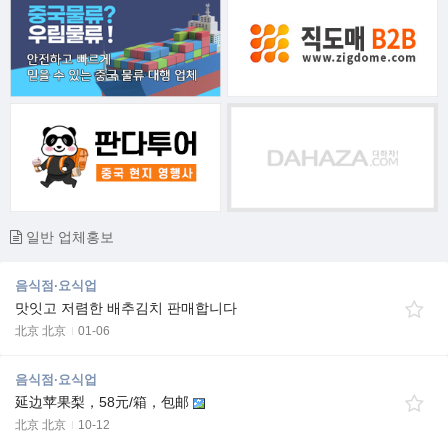
일반 업체홍보
음식점·요식업
맛잇고 저렴한 배추김치 판매합니다
北京 北京
01-06
음식점·요식업
延边苹果梨，58元/箱，包邮
北京 北京
10-12