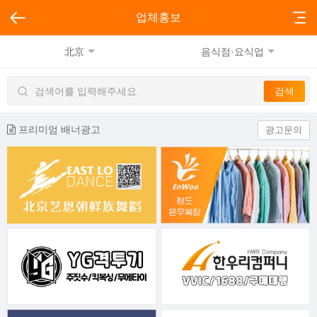
업체홍보
北京
음식점·요식업
프리미엄 배너광고
광고문의