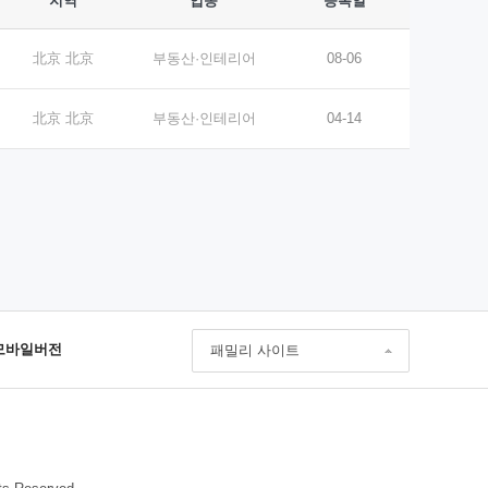
지역
업종
등록일
北京 北京
부동산·인테리어
08-06
北京 北京
부동산·인테리어
04-14
모바일버전
패밀리 사이트