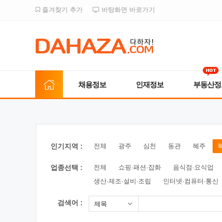
즐겨찾기 추가
바탕화면 바로가기
채용정보
인재정보
부동산정
인기지역 :
전체
광주
심천
동관
혜주
업종선택 :
전체
쇼핑·패션·잡화
음식점·요식업
생산·제조·설비·조립
인터넷·컴퓨터·통신
검색어 :
제목