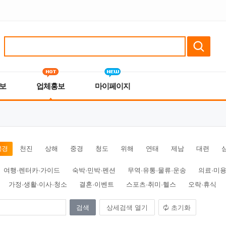
보
업체홍보
마이페이지
북경
천진
상해
중경
청도
위해
연태
제남
대련
여행·렌터카·가이드
숙박·민박·펜션
무역·유통·물류·운송
의료·미용
가정·생활·이사·청소
결혼·이벤트
스포츠·취미·헬스
오락·휴식
상세검색 열기
초기화