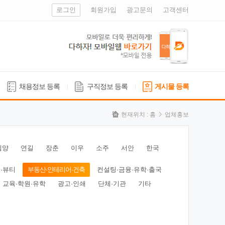
로그인
회원가입
광고문의
고객센터
채용정보 등록
구직정보 등록
게시물 등록
현재위치 :
홈
업체홍보
심양
연길
장춘
이우
소주
서안
한국
·뷰티
부동산·인테리어·건축
컨설팅·금융·유학·출국
교육·학원·유학
광고·인쇄
단체·기관
기타