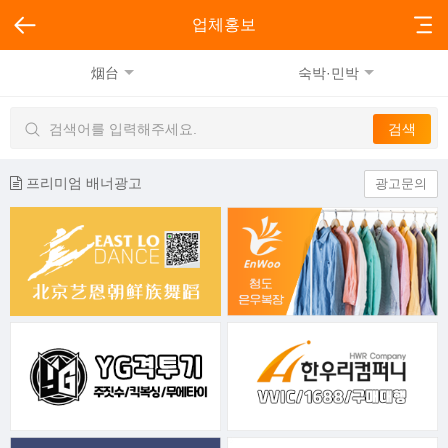
업체홍보
烟台
숙박·민박
프리미엄 배너광고
광고문의