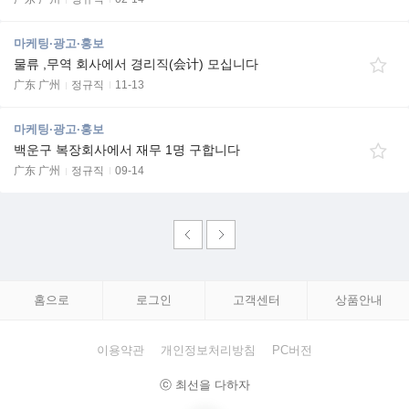
마케팅·광고·홍보
물류 ,무역 회사에서 경리직(会计) 모십니다
广东 广州
정규직
11-13
마케팅·광고·홍보
백운구 복장회사에서 재무 1명 구합니다
广东 广州
정규직
09-14
홈으로
로그인
고객센터
상품안내
이용약관
개인정보처리방침
PC버전
ⓒ 최선을 다하자