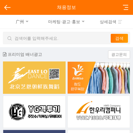
채용정보
广州
마케팅·광고·홍보
상세검색
프리미엄 배너광고
광고문의