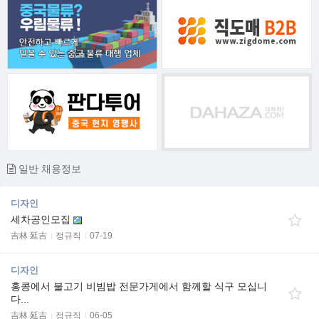
일반 채용정보
디자인
세차공인모집
吉林 延吉
정규직
07-19
디자인
홍콩에서 불고기 비빔밥 전문가게에서 함께할 식구 모십니
다...
吉林 延吉
정규직
06-05