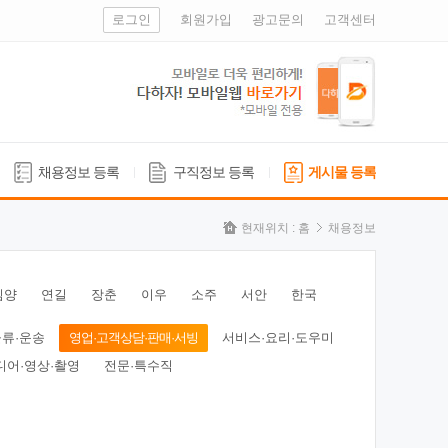
로그인
회원가입
광고문의
고객센터
채용정보 등록
구직정보 등록
게시물 등록
현재위치 :
홈
채용정보
심양
연길
장춘
이우
소주
서안
한국
물류·운송
영업·고객상담·판매·서빙
서비스·요리·도우미
디어·영상·촬영
전문·특수직