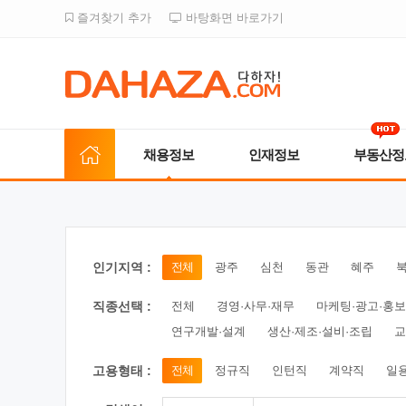
즐겨찾기 추가
바탕화면 바로가기
채용정보
인재정보
부동산정
인기지역 :
전체
광주
심천
동관
혜주
직종선택 :
전체
경영·사무·재무
마케팅·광고·홍보
연구개발·설계
생산·제조·설비·조립
교
고용형태 :
전체
정규직
인턴직
계약직
일