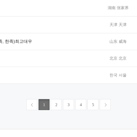
湖南 张家界
天津 天津
족, 한족)최고대우
山东 威海
北京 北京
한국 서울
1
2
3
4
5