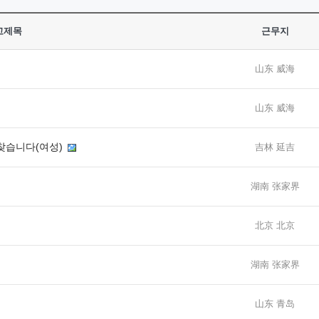
고제목
근무지
山东 威海
山东 威海
 찾습니다(여성)
吉林 延吉
湖南 张家界
北京 北京
湖南 张家界
山东 青岛