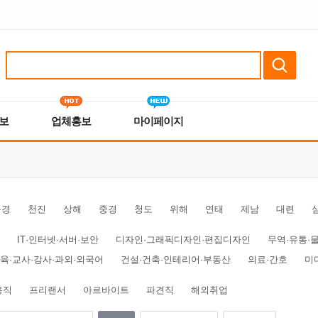
보
업체홍보
마이페이지
북경
천진
상해
중경
청도
위해
연태
제남
대련
IT·인터넷·서버·보안
디자인·그래픽디자인·편집디자인
무역·유통·
육·교사·강사·과외·외국어
건설·건축·인테리어·부동산
의료·간호
미
용직
프리랜서
아르바이트
파견직
해외취업