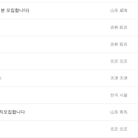
신분 모집합니다)
山东 威海
吉林 延吉
吉林 延吉
北京 北京
.
天津 天津
한국 서울
사직모집합니다
山东 青岛
北京 北京