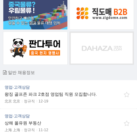
일반 채용정보
영업·고객상담
왕징 골프존 파크 2호점 영업팀 직원 모집합니다.
北京 北京
정규직
12-19
영업·고객상담
상해 올유원 부동산
上海 上海
정규직
11-12