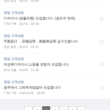
北京 北京
정규직
03-09
영업·고객상담
디자이너 (샘플진행) 모집합니다. (광조우 판위)
广东 广州
정규직
02-18
영업·고객상담
平面设计 ，店铺运营，新媒体运营 급구인합니다.
北京 北京
정규직
01-11
영업·고객상담
여성복디자이너,쇼핑몰 경험자 모집합니다.
한국 서울
파견직
11-10
영업·고객상담
광주에서 그레픽작업알바 모집합니다
广东 广州
아르바이트
10-25