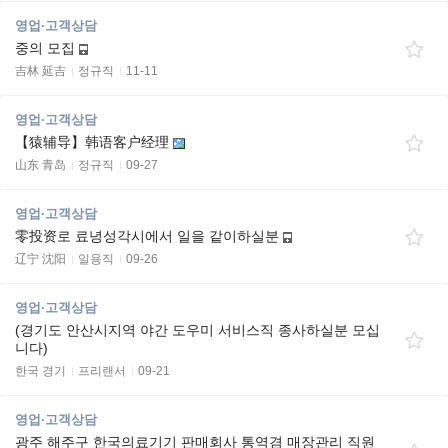
영업·고객상담
중의 모집
吉林 延吉
정규직
11-11
영업·고객상담
【猿辅导】韩语客户经理
山东 青岛
정규직
09-27
영업·고객상담
零投资로 료녕성각시에서 일을 같이하실분
辽宁 沈阳
일용직
09-26
영업·고객상담
(경기도 안산시지역 야간 도우미 서비스직 종사하실분 모십
니다)
한국 경기
프리랜서
09-21
영업·고객상담
광주 해주구 한국의료기기 판매회사 통역겸 매장관리 직원