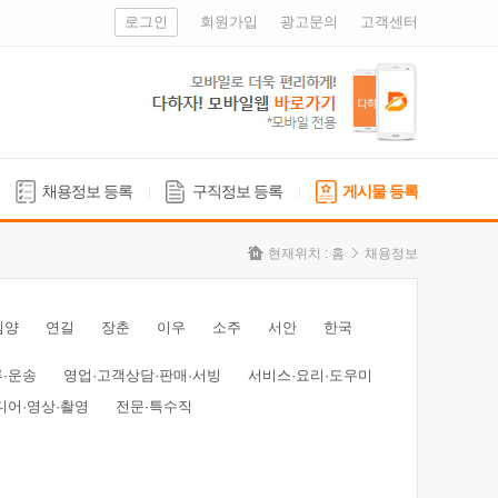
로그인
회원가입
광고문의
고객센터
채용정보 등록
구직정보 등록
게시물 등록
현재위치 :
홈
채용정보
심양
연길
장춘
이우
소주
서안
한국
류·운송
영업·고객상담·판매·서빙
서비스·요리·도우미
디어·영상·촬영
전문·특수직