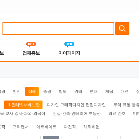
보
업체홍보
마이페이지
북경
천진
상해
중경
청도
위해
연태
제남
대련
IT·인터넷·서버·보안
디자인·그래픽디자인·편집디자인
무역·유통·물
육·교사·강사·과외·외국어
건설·건축·인테리어·부동산
의료·간호
미
용직
프리랜서
아르바이트
파견직
해외취업