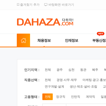
즐겨찾기 추가
바탕화면 바로가기
채용정보
인재정보
부동산정
인기지역 :
전체
광주
심천
동관
혜주
직종선택 :
전체
경영·사무·재무
마케팅·광고·홍보
연구개발·설계
생산·제조·설비·조립
교
고용형태 :
전체
정규직
인턴직
계약직
일