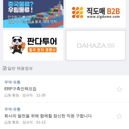
일반 채용정보
무역·유통
ERP구축인력모집
山东 青岛
정규직
11-26
무역·유통
회사의 발전을 위해 함께할 참신한 직원 구합니다
山东 青岛
정규직
01-13