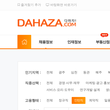
즐겨찾기 추가
바탕화면 바로가기
채용정보
인재정보
부동산정
인기지역 :
전체
광주
심천
동관
혜주
직종선택 :
전체
경영·사무·재무
마케팅·광고·홍보
서비스·요리·도우미
연구개발·설계
생
고용형태 :
전체
정규직
인턴직
계약직
일