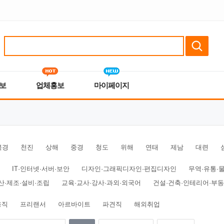
보
업체홍보
마이페이지
북경
천진
상해
중경
청도
위해
연태
제남
대련
IT·인터넷·서버·보안
디자인·그래픽디자인·편집디자인
무역·유통·
산·제조·설비·조립
교육·교사·강사·과외·외국어
건설·건축·인테리어·부
용직
프리랜서
아르바이트
파견직
해외취업