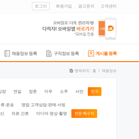
로그인
회원가입
광고문의
고객센터
채용정보 등록
구직정보 등록
게시물 등록
현재위치 :
홈
채용정보
심양
연길
장춘
이우
소주
서안
한국
물류·운송
영업·고객상담·판매·서빙
동산
의료·간호
미디어·영상·촬영
전문·특수직