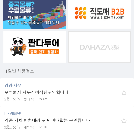
일반 채용정보
경영·사무
무역회사 사무직여직원구인합니다
浙江 义乌
정규직
06-05
IT·인터넷
각종 김치 반찬대리 구매 판매할분 구인함니다
浙江 义乌
계약직
07-10