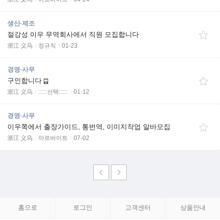
생산·제조
절강성 이우 무역회사에서 직원 모집합니다
浙江 义乌
정규직
01-23
경영·사무
구인합니다
浙江 义乌
::::::선택::::::
01-12
경영·사무
이우쪽에서 출장가이드, 통번역, 이미지작업 알바모집
浙江 义乌
아르바이트
07-02
홈으로
로그인
고객센터
상품안내