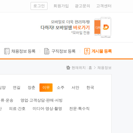
로그인
회원가입
광고문의
고객센터
채용정보 등록
구직정보 등록
게시물 등록
현재위치 :
홈
채용정보
심양
연길
장춘
이우
소주
서안
한국
물류·운송
영업·고객상담·판매·서빙
산
의료·간호
미디어·영상·촬영
전문·특수직