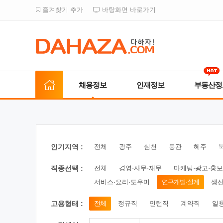
즐겨찾기 추가
바탕화면 바로가기
채용정보
인재정보
부동산정
인기지역 :
전체
광주
심천
동관
혜주
직종선택 :
전체
경영·사무·재무
마케팅·광고·홍보
서비스·요리·도우미
연구개발·설계
생산
고용형태 :
전체
정규직
인턴직
계약직
일