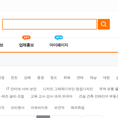
보
업체홍보
마이페이지
북경
천진
상해
중경
청도
위해
연태
제남
대련
IT·인터넷·서버·보안
디자인·그래픽디자인·편집디자인
무역·유통·
·제조·설비·조립
교육·교사·강사·과외·외국어
건설·건축·인테리어·부동
용직
프리랜서
아르바이트
파견직
해외취업