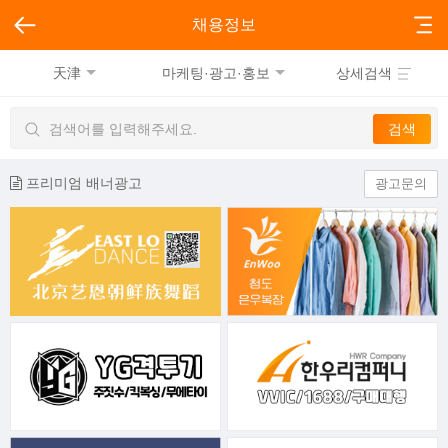
채용정보
天津
마케팅·광고·홍보
상세검색
프리미엄 배너광고
광고문의