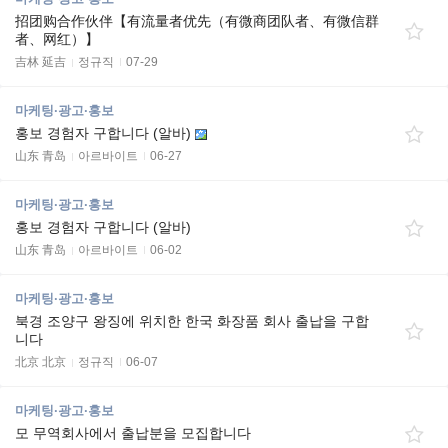
招团购合作伙伴【有流量者优先（有微商团队者、有微信群
者、网红）】
吉林 延吉
정규직
07-29
마케팅·광고·홍보
홍보 경험자 구합니다 (알바)
山东 青岛
아르바이트
06-27
마케팅·광고·홍보
홍보 경험자 구합니다 (알바)
山东 青岛
아르바이트
06-02
마케팅·광고·홍보
북경 조양구 왕징에 위치한 한국 화장품 회사 출납을 구합
니다
北京 北京
정규직
06-07
마케팅·광고·홍보
모 무역회사에서 출납분을 모집합니다