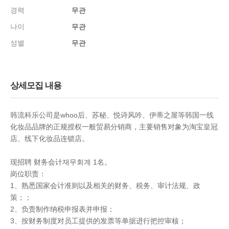
경력
무관
나이
무관
성별
무관
상세모집 내용
韩流科乐公司是whoo后、苏秘、悦诗风吟、伊蒂之屋等韩国一线
化妆品品牌的正规授权一般贸易分销商，主要销售对象为淘宝皇冠
店、线下化妆品连锁店。
现招聘 财务会计재무회계 1名。
岗位职责：
1、熟悉国家会计准则以及相关的财务、税务、审计法规、政
策；；
2、负责制作纳税申报表并申报；
3、按财务制度对员工提供的发票等单据进行把控审核；