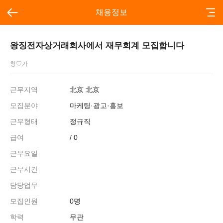
채용정보
왕징전자상거래회사에서 재무회계 모집합니다
청♡가
근무지역
北京 北京
모집분야
마케팅·광고·홍보
근무형태
정규직
급여
/ 0
근무요일
근무시간
담당업무
모집인원
0명
학력
무관