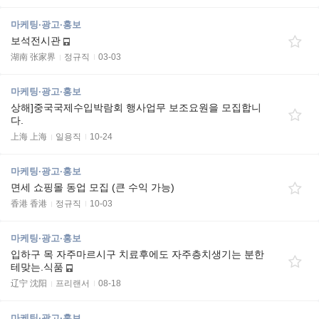
마케팅·광고·홍보
보석전시관
湖南 张家界
정규직
03-03
마케팅·광고·홍보
상해]중국국제수입박람회 행사업무 보조요원을 모집합니
다.
上海 上海
일용직
10-24
마케팅·광고·홍보
면세 쇼핑몰 동업 모집 (큰 수익 가능)
香港 香港
정규직
10-03
마케팅·광고·홍보
입하구 목 자주마르시구 치료후에도 자주층치생기는 분한
테맞는.식품
辽宁 沈阳
프리랜서
08-18
마케팅·광고·홍보