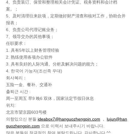
4、负责装订、保管和整理相关会计凭证、税务资料和会计档
案。；
5、及时清理往来款项，定期做好财产清查和核对工作，协助合并
报表；
6、负责公司代理记账业务；
7、领导交办的其他事项；
任职要求：
1. 具有5年以上财务管理经验
2. 熟练使用各项办公软件
3. 具有良好的人际沟通、分析及解决问题的能力；
4. 한국어 가능자(조선족 우대)
회사복리：
五险一金、餐补、交通补
출퇴근 시간 :
周一至周五 早9 晚6 双休，国家法定节假日休息
위치:
北京市望京园603号楼
의향있으신 분들
ideabox7@hanguozhengpin.com
，
lujun@han
guozhengpin.com
으로 이력서 보내주시기 바랍니다.
많은 분들의 적극적인 참여 부탁드립니다. 감사합니다.^^