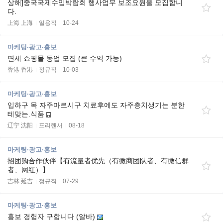
상해]중국국제수입박람회 행사업무 보조요원을 모집합니
다.
上海 上海
일용직
10-24
마케팅·광고·홍보
면세 쇼핑몰 동업 모집 (큰 수익 가능)
香港 香港
정규직
10-03
마케팅·광고·홍보
입하구 목 자주마르시구 치료후에도 자주층치생기는 분한
테맞는.식품
辽宁 沈阳
프리랜서
08-18
마케팅·광고·홍보
招团购合作伙伴【有流量者优先（有微商团队者、有微信群
者、网红）】
吉林 延吉
정규직
07-29
마케팅·광고·홍보
홍보 경험자 구합니다 (알바)