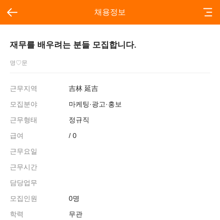
채용정보
재무를 배우려는 분들 모집합니다.
명♡문
근무지역
吉林 延吉
모집분야
마케팅·광고·홍보
근무형태
정규직
급여
/ 0
근무요일
근무시간
담당업무
모집인원
0명
학력
무관