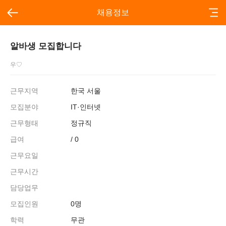
채용정보
알바생 모집합니다
우♡
근무지역
한국 서울
모집분야
IT·인터넷
근무형태
정규직
급여
/ 0
근무요일
근무시간
담당업무
모집인원
0명
학력
무관