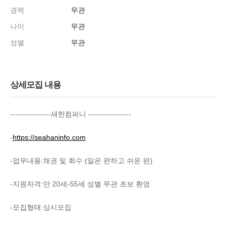
경력
무관
나이
무관
성별
무관
상세모집 내용
----------------새한컴퍼니 -----------------
-
https://seahaninfo.com
-업무내용:채권 및 회수 (일은 편하고 쉬운 편)
-지원자격:만 20세-55세 성별 무관 초보 환영
-모집형태:상시모집