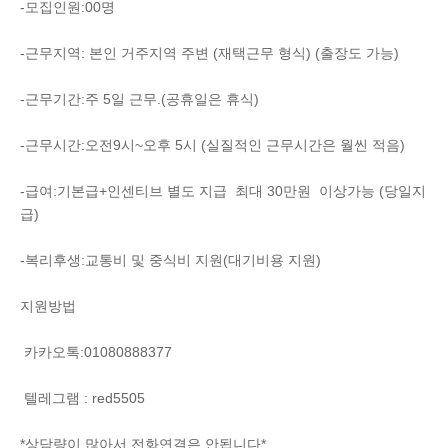
-모집인원:00명
-근무지역: 본인 거주지역 주변 (재택근무 형식) (출장도 가능)
-근무기간:주 5일 근무.(공휴일은 휴식)
-근무시간:오전9시~오후 5시 (실질적인 근무시간은 월씬 적음)
-급여:기본급+인센티브 별도 지급 최대 30만원 이상가능 (당일지
급)
-복리후생:교통비 및 중식비 지원(대기비용 지원)
지원방법
카카오톡:01080888377
텔레그램 : red5505
*상담량이 많아서 전화연결은 안됩니다*