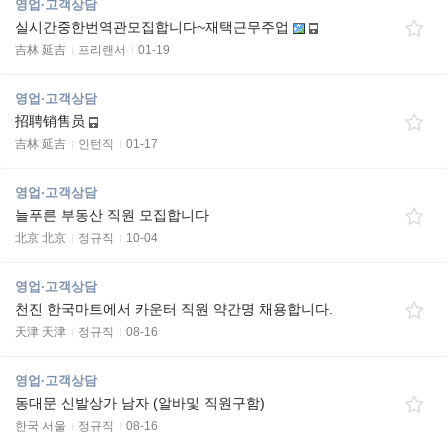
영업·고객상담
실시간중한번역관모집합니다~재택근무주업
吉林 延吉
프리랜서
01-19
영업·고객상담
招聘销售员
吉林 延吉
인턴직
01-17
영업·고객상담
늘푸른 부동산 직원 모집합니다
北京 北京
정규직
10-04
영업·고객상담
천진 한국마트에서 카운터 직원 약간명 채용합니다.
天津 天津
정규직
08-16
영업·고객상담
동대문 신발상가 남자 (알바및 직원구함)
한국 서울
정규직
08-16