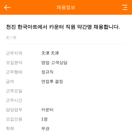
채용정보
천진 한국마트에서 카운터 직원 약간명 채용합니다.
天♡市
근무지역
天津 天津
모집분야
영업·고객상담
근무형태
정규직
급여
면접후 결정
근무요일
근무시간
담당업무
카운터
모집인원
1명
학력
무관