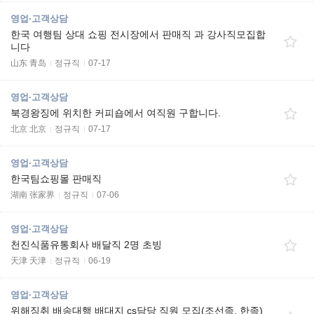
영업·고객상담
한국 여행팀 상대 쇼핑 전시장에서 판매직 과 강사직모집합
니다
山东 青岛
정규직
07-17
영업·고객상담
북경왕징에 위치한 커피숍에서 여직원 구합니다.
北京 北京
정규직
07-17
영업·고객상담
한국팀쇼핑몰 판매직
湖南 张家界
정규직
07-06
영업·고객상담
천진식품유통회사 배달직 2명 초빙
天津 天津
정규직
06-19
영업·고객상담
위해징취 배송대행 배대지 cs담당 직원 모집(조선족, 한족)