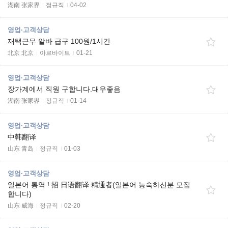
湖南 张家界
정규직
04-02
영업·고객상담
재택근무 알바 급구 100원/1시간
北京 北京
아르바이트
01-21
영업·고객상담
장가계에서 직원 구합니다.대우좋음
湖南 张家界
정규직
01-14
영업·고객상담
中韩翻译
山东 青岛
정규직
01-03
영업·고객상담
일본어 통역 ! 招 日语翻译 精通者(일본어 능숙하신분 모집
합니다)
山东 威海
정규직
02-20