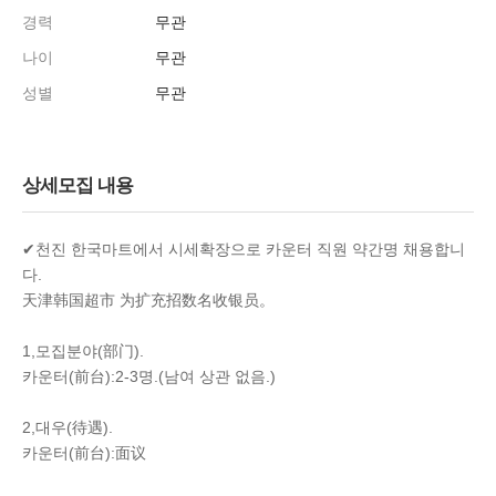
경력
무관
나이
무관
성별
무관
상세모집 내용
✔천진 한국마트에서 시세확장으로 카운터 직원 약간명 채용합니
다.
天津韩国超市 为扩充招数名收银员。
1,모집분야(部门).
카운터(前台):2-3명.(남여 상관 없음.)
2,대우(待遇).
카운터(前台):面议