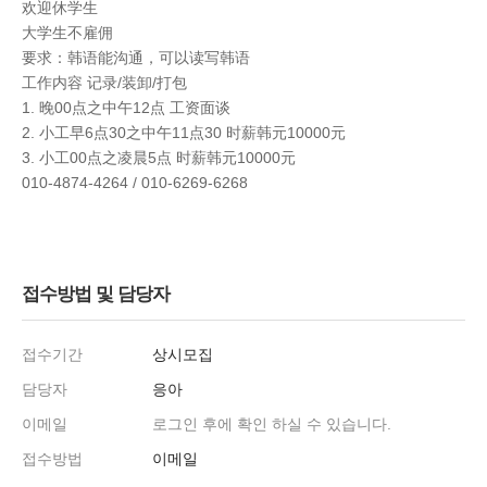
欢迎休学生
大学生不雇佣
要求：韩语能沟通，可以读写韩语
工作内容 记录/装卸/打包
1. 晚00点之中午12点 工资面谈
2. 小工早6点30之中午11点30 时薪韩元10000元
3. 小工00点之凌晨5点 时薪韩元10000元
010-4874-4264 / 010-6269-6268
접수방법 및 담당자
접수기간
상시모집
담당자
응아
이메일
로그인 후에 확인 하실 수 있습니다.
접수방법
이메일