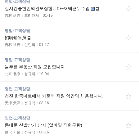
영업·고객상담
실시간중한번역관모집합니다~재택근무주업
吉林 延吉
프리랜서
01-19
영업·고객상담
招聘销售员
吉林 延吉
인턴직
01-17
영업·고객상담
늘푸른 부동산 직원 모집합니다
北京 北京
정규직
10-04
영업·고객상담
천진 한국마트에서 카운터 직원 약간명 채용합니다.
天津 天津
정규직
08-16
영업·고객상담
동대문 신발상가 남자 (알바및 직원구함)
한국 서울
정규직
08-16