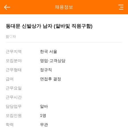
채용정보
동대문 신발상가 남자 (알바및 직원구함)
함♡자
근무지역
한국 서울
모집분야
영업·고객상담
근무형태
정규직
급여
면접후 결정
근무요일
근무시간
담당업무
알바
모집인원
1명
학력
무관