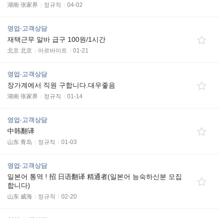
湖南 张家界
정규직
04-02
영업·고객상담
재택근무 알바 급구 100원/1시간
北京 北京
아르바이트
01-21
영업·고객상담
장가계에서 직원 구합니다.대우좋음
湖南 张家界
정규직
01-14
영업·고객상담
中韩翻译
山东 青岛
정규직
01-03
영업·고객상담
일본어 통역 ! 招 日语翻译 精通者(일본어 능숙하신분 모집
합니다)
山东 威海
정규직
02-20