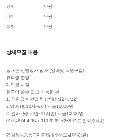
경력
무관
나이
무관
성별
무관
상세모집 내용
동대문 신발상가 남자 (알바및 직원구함)
휴학생 환영
대학생 사절
한국어 쓸수 있고 가능한 분
1. 직원급여 면접후 상의(밤12~낮12)
2.알바 (밤12시~5시) 시급10000원
3. 알바 (낮6시반~11시반) 시급10000원
010-4874-4264 / 010-6269-6268 으로 전화주세요
韩国首尔东大门鞋商场招小时工及职员(男)