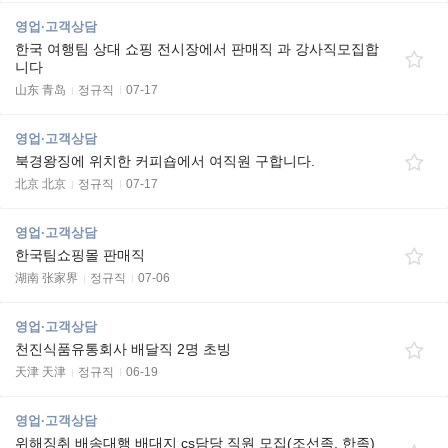
영업·고객상담
한국 여행팀 상대 쇼핑 전시장에서 판매직 과 강사직모집합
니다
山东 青岛
정규직
07-17
영업·고객상담
북경왕징에 위치한 커피숍에서 여직원 구합니다.
北京 北京
정규직
07-17
영업·고객상담
한국팀쇼핑몰 판매직
湖南 张家界
정규직
07-06
영업·고객상담
천진식품유통회사 배달직 2명 초빙
天津 天津
정규직
06-19
영업·고객상담
위해징취 배송대행 배대지 cs담당 직원 모집(조선족, 한족)