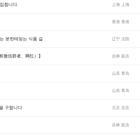
집합니다.
上海 上海
香港 香港
는 분한테맞는.식품
辽宁 沈阳
有微信群者、网红）】
吉林 延吉
山东 青岛
山东 青岛
납을 구합니다
北京 北京
吉林 延吉