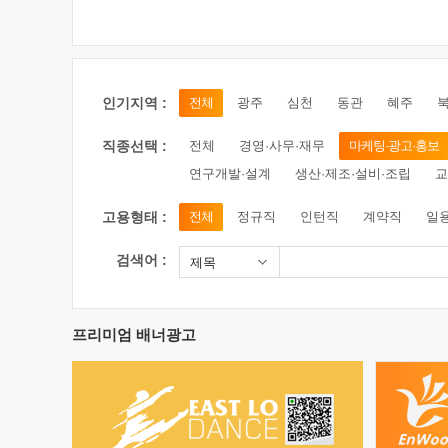
인기지역 :
전체
광주
심천
동관
혜주
직종선택 :
전체
경영·사무·재무
마케팅·광고·홍보
연구개발·설계
생산·제조·설비·조립
교
고용형태 :
전체
정규직
인턴직
계약직
일
검색어 :
제목
프리미엄 배너광고