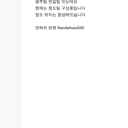
광주팀 연길팀 잇는데요
현재는 청도팀 구성중입니다
청도 위치는 청양에잇습니다
연락처 위쳇 Nandehutu045