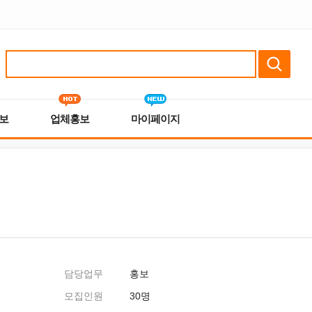
보
업체홍보
마이페이지
담당업무
홍보
모집인원
30명