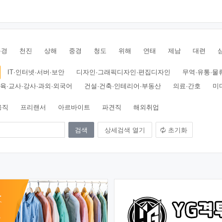
북경
천진
상해
중경
청도
위해
연태
제남
대련
IT·인터넷·서버·보안
디자인·그래픽디자인·편집디자인
무역·유통·물
육·교사·강사·과외·외국어
건설·건축·인테리어·부동산
의료·간호
미
용직
프리랜서
아르바이트
파견직
해외취업
상세검색 열기
초기화