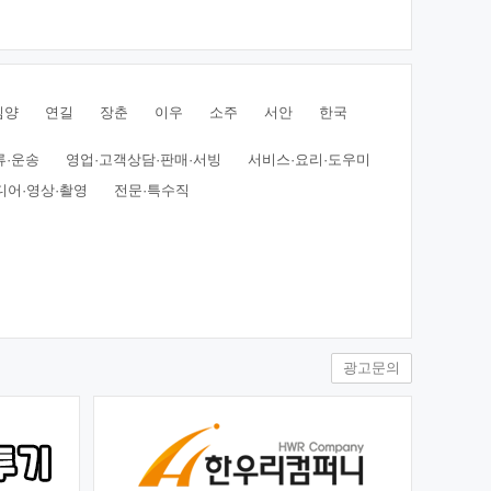
심양
연길
장춘
이우
소주
서안
한국
류·운송
영업·고객상담·판매·서빙
서비스·요리·도우미
디어·영상·촬영
전문·특수직
광고문의