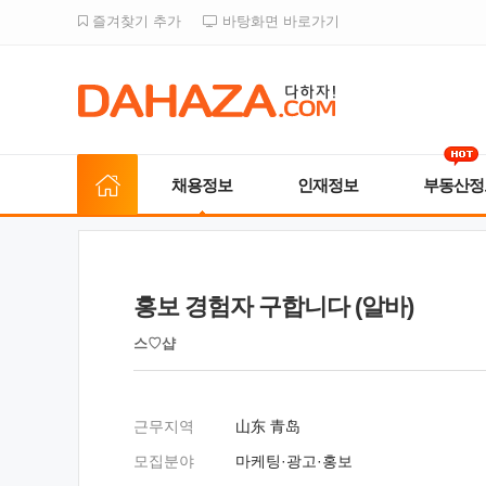
즐겨찾기 추가
바탕화면 바로가기
채용정보
인재정보
부동산정
홍보 경험자 구합니다 (알바)
스♡샵
근무지역
山东 青岛
모집분야
마케팅·광고·홍보