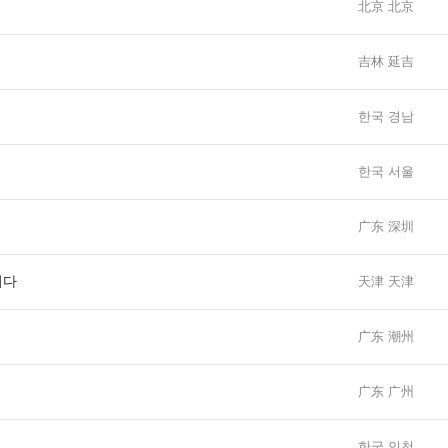
北京 北京
吉林 延吉
한국 경남
한국 서울
广东 深圳
니다
天津 天津
广东 潮州
广东 广州
한국 인천