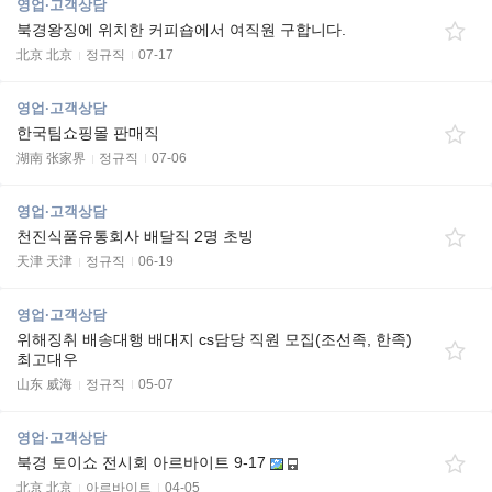
영업·고객상담
북경왕징에 위치한 커피숍에서 여직원 구합니다.
北京 北京
정규직
07-17
영업·고객상담
한국팀쇼핑몰 판매직
湖南 张家界
정규직
07-06
영업·고객상담
천진식품유통회사 배달직 2명 초빙
天津 天津
정규직
06-19
영업·고객상담
위해징취 배송대행 배대지 cs담당 직원 모집(조선족, 한족)
최고대우
山东 威海
정규직
05-07
영업·고객상담
북경 토이쇼 전시회 아르바이트 9-17
北京 北京
아르바이트
04-05