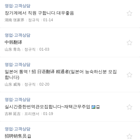
영업·고객상담
장가계에서 직원 구합니다.대우좋음
湖南 张家界
정규직
01-14
영업·고객상담
中韩翻译
山东 青岛
정규직
01-03
영업·고객상담
일본어 통역 ! 招 日语翻译 精通者(일본어 능숙하신분 모집
합니다)
山东 威海
정규직
02-20
영업·고객상담
실시간중한번역관모집합니다~재택근무주업
吉林 延吉
프리랜서
01-19
영업·고객상담
招聘销售员