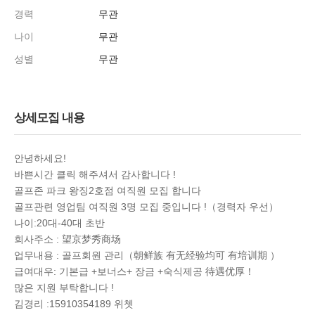
경력
무관
나이
무관
성별
무관
상세모집 내용
안녕하세요!
바쁜시간 클릭 해주셔서 감사합니다 !
골프존 파크 왕징2호점 여직원 모집 합니다
골프관련 영업팀 여직원 3명 모집 중입니다 !（경력자 우선）
나이:20대-40대 초반
회사주소 : 望京梦秀商场
업무내용 : 골프회원 관리（朝鲜族 有无经验均可 有培训期 ）
급여대우: 기본급 +보너스+ 장금 +숙식제공 待遇优厚！
많은 지원 부탁합니다 !
김경리 :15910354189 위쳇