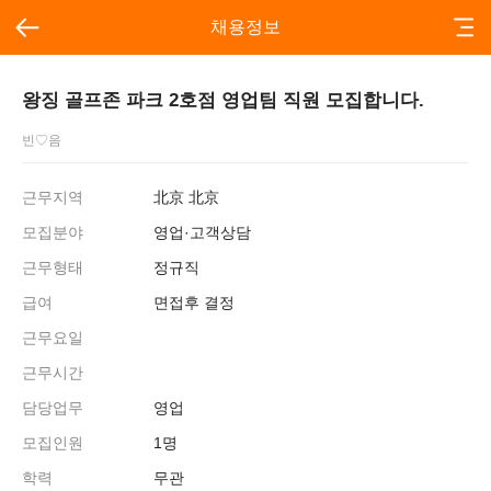
채용정보
왕징 골프존 파크 2호점 영업팀 직원 모집합니다.
빈♡음
근무지역
北京 北京
모집분야
영업·고객상담
근무형태
정규직
급여
면접후 결정
근무요일
근무시간
담당업무
영업
모집인원
1명
학력
무관