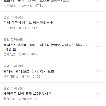
直播 라이브커머스 여성 호스트(조선족) 모집
山东 威海
아르바이트
07-11
영업·고객상담
위해 한국어 라이브 방송带货主播
山东 威海
정규직
07-06
영업·고객상담
해외전사장거래 tiktok 고객관리 한국어 상담직원 찾습니다
(여성)
吉林 延吉
정규직
04-27
영업·고객상담
판매원, 판매 보조, 강사, 강사 보조
湖南 张家界
정규직
04-02
영업·고객상담
재택근무 알바 급구 100원/1시간
北京 北京
아르바이트
01-21