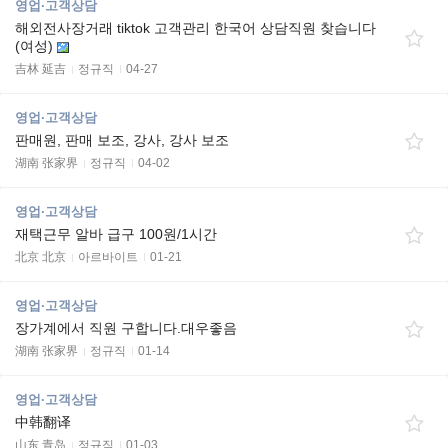
영업·고객상담
해외전사장거래 tiktok 고객관리 한국어 상담직원 찾습니다
(여성)
吉林 延吉
정규직
04-27
영업·고객상담
판매원, 판매 보조, 강사, 강사 보조
湖南 张家界
정규직
04-02
영업·고객상담
재택근무 알바 급구 100원/1시간
北京 北京
아르바이트
01-21
영업·고객상담
장가계에서 직원 구합니다.대우좋음
湖南 张家界
정규직
01-14
영업·고객상담
中韩翻译
山东 青岛
정규직
01-03