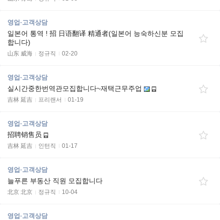
영업·고객상담
일본어 통역 ! 招 日语翻译 精通者(일본어 능숙하신분 모집
합니다)
山东 威海
정규직
02-20
영업·고객상담
실시간중한번역관모집합니다~재택근무주업
吉林 延吉
프리랜서
01-19
영업·고객상담
招聘销售员
吉林 延吉
인턴직
01-17
영업·고객상담
늘푸른 부동산 직원 모집합니다
北京 北京
정규직
10-04
영업·고객상담