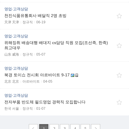
영업·고객상담
천진식품유통회사 배달직 2명 초빙
天津 天津
정규직
06-19
영업·고객상담
위해징취 배송대행 배대지 cs담당 직원 모집(조선족, 한족)
최고대우
山东 威海
정규직
05-07
영업·고객상담
북경 토이쇼 전시회 아르바이트 9-17
北京 北京
아르바이트
04-05
영업·고객상담
전자부품 반도체 필드영업 경력직 모집합니다
한국 서울
정규직
01-07
1
2
3
4
5