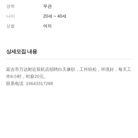
경력
무관
나이
20세 ~ 40세
성별
여자
상세모집 내용
延吉市万达附近双机店招聘白天兼职，工作轻松，环境好，每天工
作6小时，时薪20元。
联系电话: 15643317288