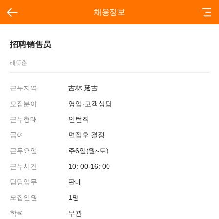
채용정보
招聘销售员
래♡춘
근무지역
吉林 延吉
모집분야
영업·고객상담
근무형태
인턴직
급여
면접후 결정
근무요일
주6일(월~토)
근무시간
10: 00-16: 00
담당업무
판매
모집인원
1명
학력
무관