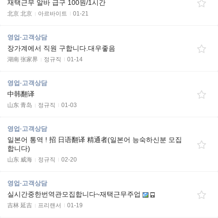
재택근무 알바 급구 100원/1시간
北京 北京
아르바이트
01-21
영업·고객상담
장가계에서 직원 구합니다.대우좋음
湖南 张家界
정규직
01-14
영업·고객상담
中韩翻译
山东 青岛
정규직
01-03
영업·고객상담
일본어 통역 ! 招 日语翻译 精通者(일본어 능숙하신분 모집
합니다)
山东 威海
정규직
02-20
영업·고객상담
실시간중한번역관모집합니다~재택근무주업
吉林 延吉
프리랜서
01-19