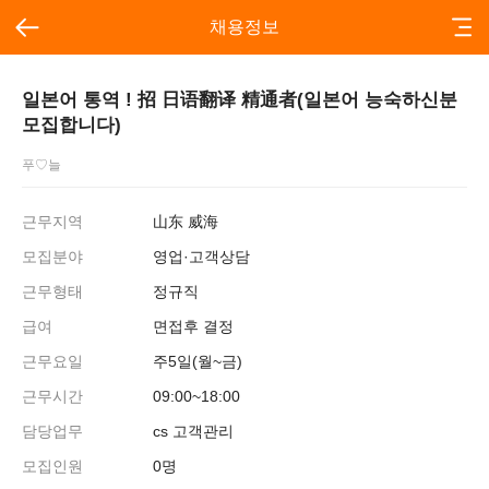
채용정보
일본어 통역 ! 招 日语翻译 精通者(일본어 능숙하신분
모집합니다)
푸♡늘
근무지역
山东 威海
모집분야
영업·고객상담
근무형태
정규직
급여
면접후 결정
근무요일
주5일(월~금)
근무시간
09:00~18:00
담당업무
cs 고객관리
모집인원
0명