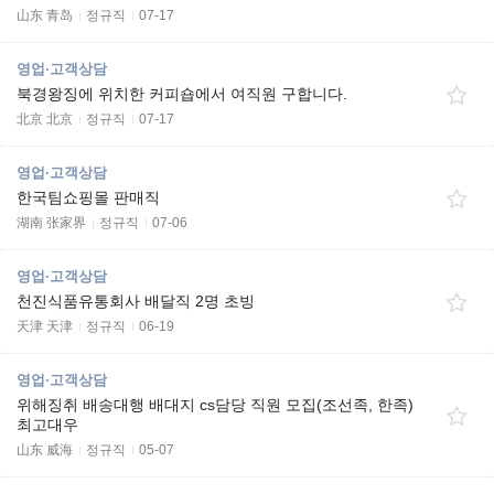
山东 青岛
정규직
07-17
영업·고객상담
북경왕징에 위치한 커피숍에서 여직원 구합니다.
北京 北京
정규직
07-17
영업·고객상담
한국팀쇼핑몰 판매직
湖南 张家界
정규직
07-06
영업·고객상담
천진식품유통회사 배달직 2명 초빙
天津 天津
정규직
06-19
영업·고객상담
위해징취 배송대행 배대지 cs담당 직원 모집(조선족, 한족)
최고대우
山东 威海
정규직
05-07