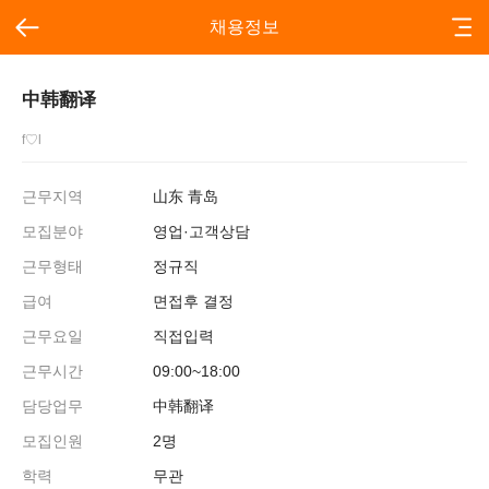
채용정보
中韩翻译
f♡l
근무지역
山东 青岛
모집분야
영업·고객상담
근무형태
정규직
급여
면접후 결정
근무요일
직접입력
근무시간
09:00~18:00
담당업무
中韩翻译
모집인원
2명
학력
무관