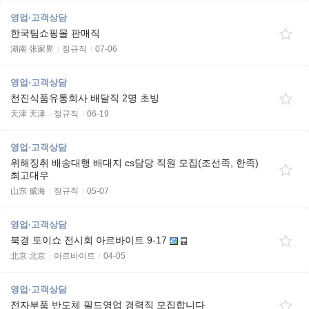
영업·고객상담
한국팀쇼핑몰 판매직
湖南 张家界
정규직
07-06
영업·고객상담
천진식품유통회사 배달직 2명 초빙
天津 天津
정규직
06-19
영업·고객상담
위해징취 배송대행 배대지 cs담당 직원 모집(조선족, 한족)
최고대우
山东 威海
정규직
05-07
영업·고객상담
북경 토이쇼 전시회 아르바이트 9-17
北京 北京
아르바이트
04-05
영업·고객상담
전자부품 반도체 필드영업 경력직 모집합니다