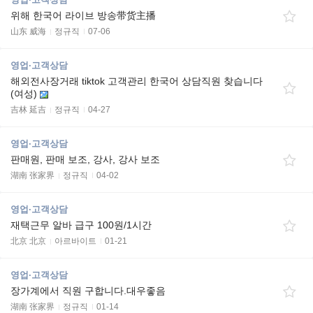
위해 한국어 라이브 방송带货主播
山东 威海
정규직
07-06
영업·고객상담
해외전사장거래 tiktok 고객관리 한국어 상담직원 찾습니다
(여성)
吉林 延吉
정규직
04-27
영업·고객상담
판매원, 판매 보조, 강사, 강사 보조
湖南 张家界
정규직
04-02
영업·고객상담
재택근무 알바 급구 100원/1시간
北京 北京
아르바이트
01-21
영업·고객상담
장가계에서 직원 구합니다.대우좋음
湖南 张家界
정규직
01-14