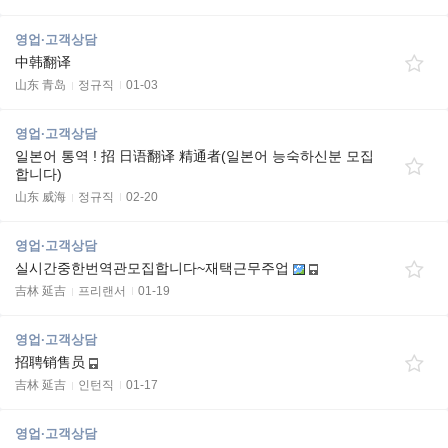
영업·고객상담
中韩翻译
山东 青岛
정규직
01-03
영업·고객상담
일본어 통역 ! 招 日语翻译 精通者(일본어 능숙하신분 모집
합니다)
山东 威海
정규직
02-20
영업·고객상담
실시간중한번역관모집합니다~재택근무주업
吉林 延吉
프리랜서
01-19
영업·고객상담
招聘销售员
吉林 延吉
인턴직
01-17
영업·고객상담