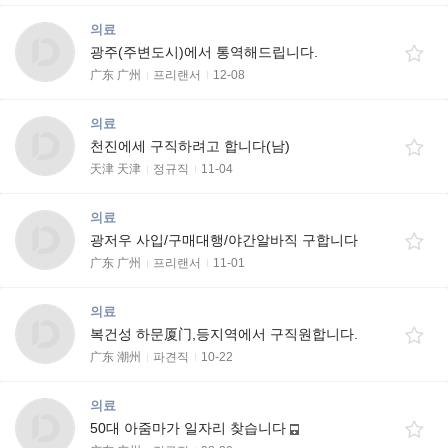
의료
광주(주변도시)에서 통역해드립니다.
广东 广州
프리랜서
12-08
의료
천진에세 구직하려고 합니다(남)
天津 天津
정규직
11-04
의료
광저우 사입/구매대행/야간알바직 구합니다
广东 广州
프리랜서
11-01
의료
복건성 하문厦门,등지역에서 구직원합니다.
广东 潮州
파견직
10-22
의료
50대 아줌마가 일자리 찾습니다