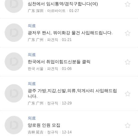
심천에서 임시통역/겸직구합니다(여)
广东 深圳
아르바이트
01-27
의료
광저우 짠시, 꿔이화강 물건 사입해드립니다.
广东 广州
파견직
01-21
의료
한국에서 취업이힘드신분들 클릭
한국 서울
파견직
01-06
의료
광주 가방,지갑,신발,의류,악게사리 사입해드립
니다.
广东 广州
정규직
12-29
의료
양로원 인원 모집
吉林 延吉
정규직
12-14