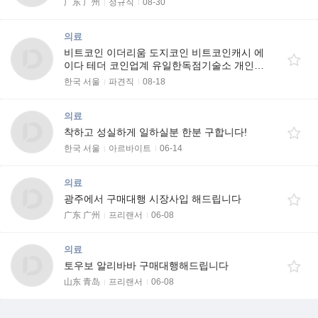
广东 广州
정규직
08-30
의료
비트코인 이더리움 도지코인 비트코인캐시 에
이다 테더 코인업계 유일한독점기술소 개인지
갑으로 잃어버린 코인이나 …
한국 서울
파견직
08-18
의료
착하고 성실하게 일하실분 한분 구합니다!
한국 서울
아르바이트
06-14
의료
광주에서 구매대행 시장사입 해드립니다
广东 广州
프리랜서
06-08
의료
토우보 알리바바 구매대행해드립니다
山东 青岛
프리랜서
06-08