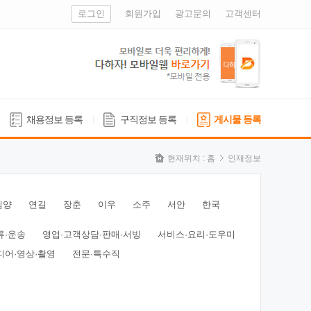
로그인
회원가입
광고문의
고객센터
채용정보 등록
구직정보 등록
게시물 등록
현재위치 :
홈
인재정보
심양
연길
장춘
이우
소주
서안
한국
류·운송
영업·고객상담·판매·서빙
서비스·요리·도우미
디어·영상·촬영
전문·특수직