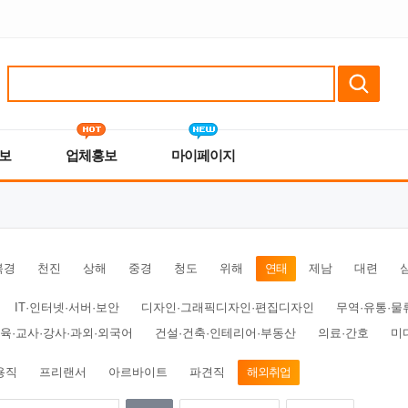
보
업체홍보
마이페이지
북경
천진
상해
중경
청도
위해
연태
제남
대련
IT·인터넷·서버·보안
디자인·그래픽디자인·편집디자인
무역·유통·물
육·교사·강사·과외·외국어
건설·건축·인테리어·부동산
의료·간호
미
용직
프리랜서
아르바이트
파견직
해외취업