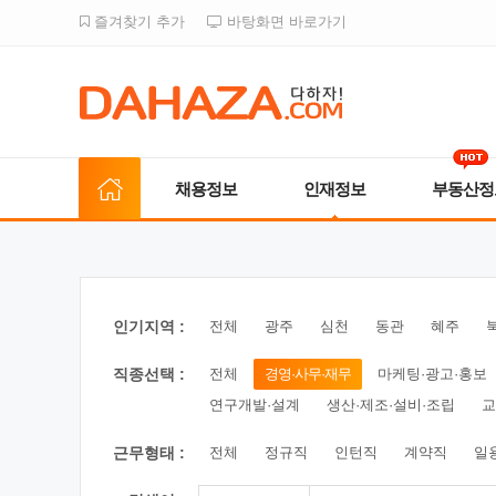
즐겨찾기 추가
바탕화면 바로가기
채용정보
인재정보
부동산정
인기지역 :
전체
광주
심천
동관
혜주
직종선택 :
전체
경영·사무·재무
마케팅·광고·홍보
연구개발·설계
생산·제조·설비·조립
교
근무형태 :
전체
정규직
인턴직
계약직
일