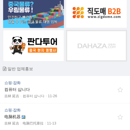
일반 업체홍보
쇼핑·잡화
컴퓨터 삽니다
吉林 延吉
컴퓨터 삽니다
11-26
쇼핑·잡화
电脑机器
吉林 延吉
电脑巴托塞拉
11-13