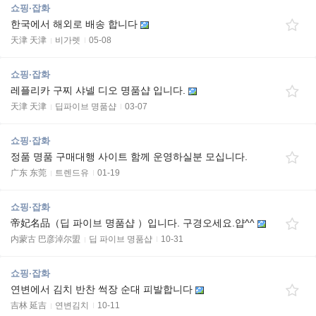
쇼핑·잡화
한국에서 해외로 배송 합니다
天津 天津
비가렛
05-08
쇼핑·잡화
레플리카 구찌 샤넬 디오 명품샵 입니다.
天津 天津
딥파이브 명품샵
03-07
쇼핑·잡화
정품 명품 구매대행 사이트 함께 운영하실분 모십니다.
广东 东莞
트렌드유
01-19
쇼핑·잡화
帝妃名品（딥 파이브 명품샵 ）입니다. 구경오세요.얍^^
内蒙古 巴彦淖尔盟
딥 파이브 명품샵
10-31
쇼핑·잡화
연변에서 김치 반찬 썩장 순대 피발합니다
吉林 延吉
연변김치
10-11