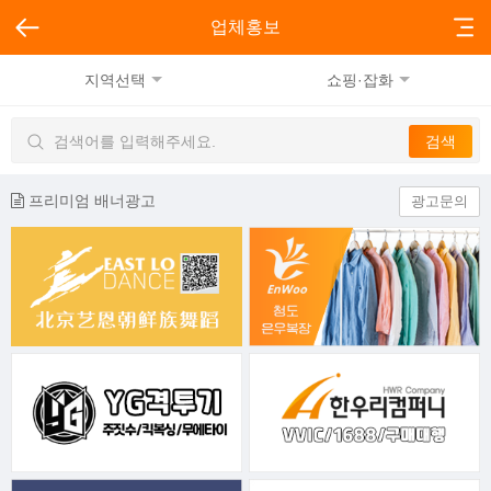
업체홍보
지역선택
쇼핑·잡화
프리미엄 배너광고
광고문의