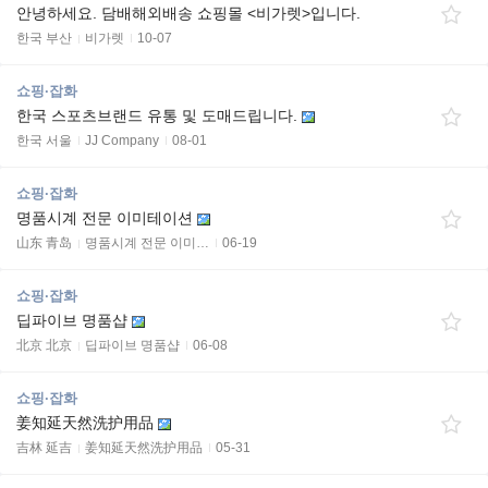
안녕하세요. 담배해외배송 쇼핑몰 <비가렛>입니다.
한국 부산
비가렛
10-07
쇼핑·잡화
한국 스포츠브랜드 유통 및 도매드립니다.
한국 서울
JJ Company
08-01
쇼핑·잡화
명품시계 전문 이미테이션
山东 青岛
명품시계 전문 이미…
06-19
쇼핑·잡화
딥파이브 명품샵
北京 北京
딥파이브 명품샵
06-08
쇼핑·잡화
姜知延天然洗护用品
吉林 延吉
姜知延天然洗护用品
05-31