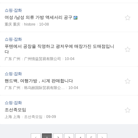
쇼핑·잡화
여성 /남성 의류 가방 액세서리 공구
重庆 重庆
histore
10-08
쇼핑·잡화
푸텐에서 공장을 직영하고 광저우에 매장가진 도매점입니
다
广东 广州
广州情益贸易有限公司
10-04
쇼핑·잡화
핸드백, 여행가방，시계 판매합니다
广东 广州
韩乌丽国际贸易有限公…
10-04
쇼핑·잡화
조선족모임
上海 上海
조선족모임
09-09