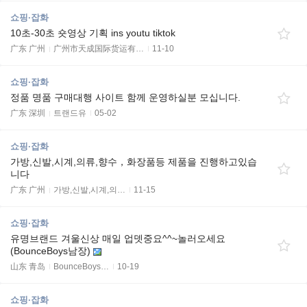
쇼핑·잡화
10초-30초 숏영상 기획 ins youtu tiktok
广东 广州
广州市天成国际货运有…
11-10
쇼핑·잡화
정품 명품 구매대행 사이트 함께 운영하실분 모십니다.
广东 深圳
트랜드유
05-02
쇼핑·잡화
가방,신발,시계,의류,향수，화장품등 제품을 진행하고있습
니다
广东 广州
가방,신발,시계,의…
11-15
쇼핑·잡화
유명브랜드 겨울신상 매일 업뎃중요^^~놀러오세요
(BounceBoys남장)
山东 青岛
BounceBoys…
10-19
쇼핑·잡화