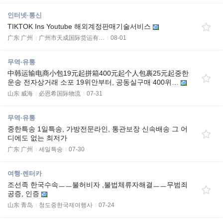
인터넷·통신
TIKTOK Ins Youtube 해외계정판매기술서비스
广东 广州
广州市天成国际货运有…
08-01
무역·유통
中韩运输电商小包19元起拼箱400元起个人包裹25元起중한
운송 전자상거래 소포 19위안부터, 공동실구매 400위…
山东 威海
必恩希国际物流
07-31
무역·유통
중한특송 1일특송, 가방전문라인, 통관보장 신속배송 그 어
디에도 없는 최저가
广东 广州
세일특송
07-30
여행·렌터카
조선족 한국수속ㅡㅡ불허비자 ,불법체류자해결ㅡㅡ무범죄
공증, 인증
山东 青岛
청도중한국제여행사
07-24