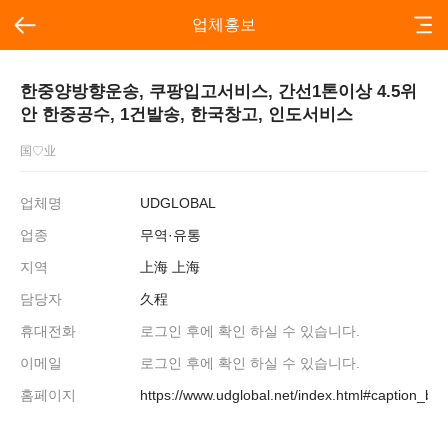
업체홍보
한중양방향운송, 쿠팡입고서비스, 간선1톤이상 4.5위
안 한중공수, 1건발송, 한국창고, 인도서비스
国♡业
업체명
UDGLOBAL
업종
무역·유통
지역
上海 上海
담당자
久程
휴대전화
로그인 후에 확인 하실 수 있습니다.
이메일
로그인 후에 확인 하실 수 있습니다.
홈페이지
https://www.udglobal.net/index.html#caption_bo