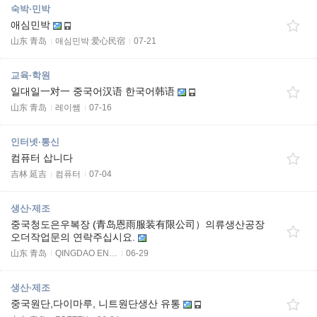
숙박·민박
애심민박
山东 青岛
애심민박 爱心民宿
07-21
교육·학원
일대일一对一 중국어汉语 한국어韩语
山东 青岛
레이쌤
07-16
인터넷·통신
컴퓨터 삽니다
吉林 延吉
컴퓨터
07-04
생산·제조
중국청도은우복장 (青岛恩雨服装有限公司）의류생산공장
오더작업문의 연락주십시요.
山东 青岛
QINGDAO EN…
06-29
생산·제조
중국원단,다이마루, 니트원단생산 유통