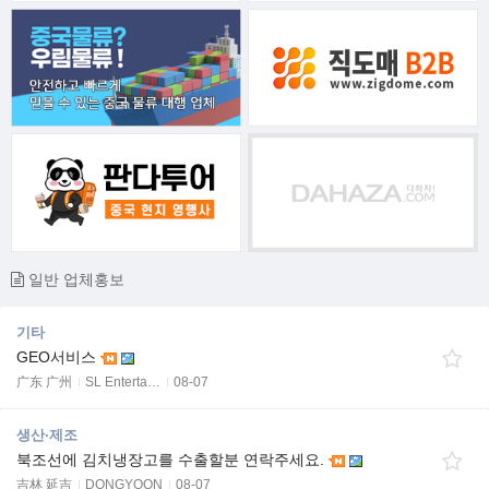
일반 업체홍보
기타
GEO서비스
广东 广州
SL Enterta…
08-07
생산·제조
북조선에 김치냉장고를 수출할분 연락주세요.
吉林 延吉
DONGYOON
08-07