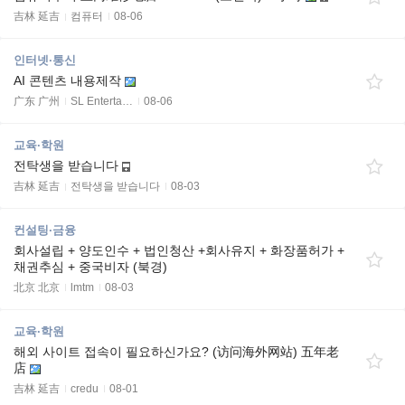
吉林 延吉
컴퓨터
08-06
인터넷·통신
AI 콘텐츠 내용제작
广东 广州
SL Enterta…
08-06
교육·학원
전탁생을 받습니다
吉林 延吉
전탁생을 받습니다
08-03
컨설팅·금융
회사설립 + 양도인수 + 법인청산 +회사유지 + 화장품허가 +
채권추심 + 중국비자 (북경)
北京 北京
lmtm
08-03
교육·학원
해외 사이트 접속이 필요하신가요? (访问海外网站) 五年老
店
吉林 延吉
credu
08-01