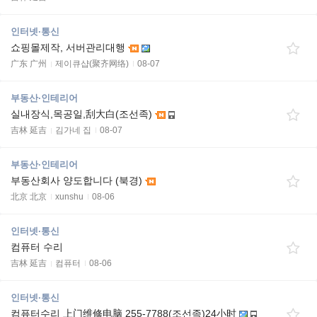
인터넷·통신
쇼핑몰제작, 서버관리대행
广东 广州
제이큐샵(聚齐网络)
08-07
부동산·인테리어
실내장식,목공일,刮大白(조선족)
吉林 延吉
김가네 집
08-07
부동산·인테리어
부동산회사 양도합니다 (북경)
北京 北京
xunshu
08-06
인터넷·통신
컴퓨터 수리
吉林 延吉
컴퓨터
08-06
인터넷·통신
컴퓨터수리 上门维修电脑 255-7788(조선족)24小时