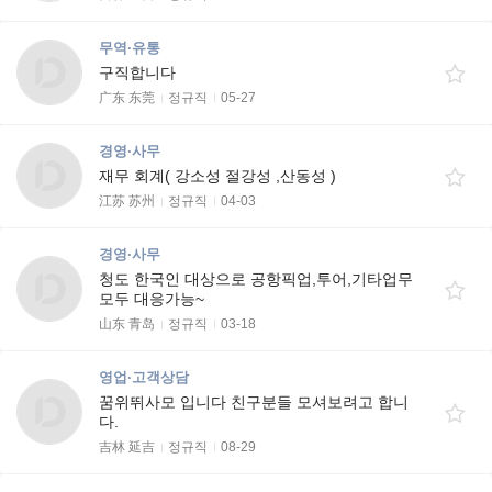
무역·유통
구직합니다
广东 东莞
정규직
05-27
경영·사무
재무 회계( 강소성 절강성 ,산동성 )
江苏 苏州
정규직
04-03
경영·사무
청도 한국인 대상으로 공항픽업,투어,기타업무
모두 대응가능~
山东 青岛
정규직
03-18
영업·고객상담
꿈위뛰사모 입니다 친구분들 모셔보려고 합니
다.
吉林 延吉
정규직
08-29