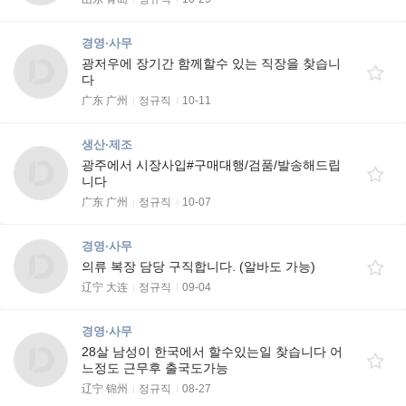
경영·사무
광저우에 장기간 함께할수 있는 직장을 찾습니
다
广东 广州
정규직
10-11
생산·제조
광주에서 시장사입#구매대행/검품/발송해드립
니다
广东 广州
정규직
10-07
경영·사무
의류 복장 담당 구직합니다. (알바도 가능)
辽宁 大连
정규직
09-04
경영·사무
28살 남성이 한국에서 할수있는일 찾습니다 어
느정도 근무후 출국도가능
辽宁 锦州
정규직
08-27