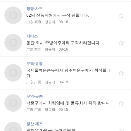
경영·사무
82남 산동위해에서 구직 원합니다.
山东 威海
정규직
08-18
서비스
동관 회사 주방아주마직 구직하려합니다.
广东 东莞
정규직
08-16
무역·유통
국제물류운송유력자 광주백운구에서 취직합니
다
广东 广州
정규직
06-19
무역·유통
백운구에서 차량임대 및 물류회사 취직 합니다.
广东 广州
정규직
05-15
생산·제조
광저우 자택급무&프로덕션