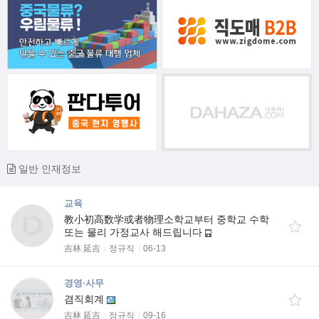
일반 인재정보
교육
教小初高数学或者物理소학교부터 중학교 수학
또는 물리 가정교사 해드립니다
吉林 延吉
정규직
06-13
경영·사무
겸직회계
吉林 延吉
정규직
09-16