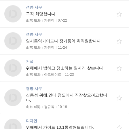
경영·사무
구직 희망합니다.
山东 威海
파견직
07-22
경영·사무
임시통역가이드나 장기통역 취직원합니다
山东 威海
파견직
11-24
건설
위해에서 밥하고 청소하는 일자리 찾습니다
山东 威海
아르바이트
11-23
경영·사무
산동성 위해,연태,청도에서 직장찾으려고합니
다.
山东 威海
정규직
10-19
디자인
위해에서 가이드 10.1통역해드립니다.