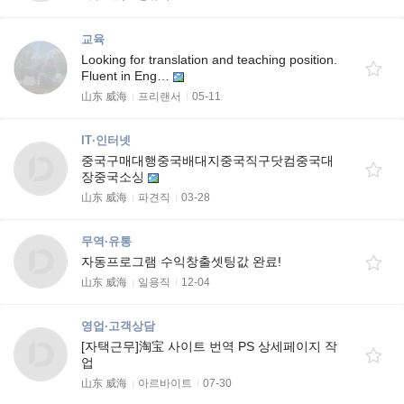
교육
Looking for translation and teaching position.
Fluent in Eng…
山东 威海
프리랜서
05-11
IT·인터넷
중국구매대행중국배대지중국직구닷컴중국대
장중국소싱
山东 威海
파견직
03-28
무역·유통
자동프로그램 수익창출셋팅값 완료!
山东 威海
일용직
12-04
영업·고객상담
[자택근무]淘宝 사이트 번역 PS 상세페이지 작
업
山东 威海
아르바이트
07-30