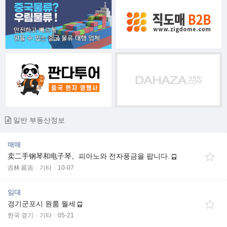
일반 부동산정보
매매
卖二手钢琴和电子琴。피아노와 전자풍금을 팝니다.
吉林 延吉
기타
10-07
임대
경기군포시 원룸 월세
한국 경기
기타
05-21