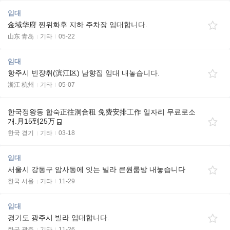
임대
金域华府 찐위화후 지하 주차장 임대합니다.
山东 青岛
기타
05-22
임대
항주시 빈쟝취(滨江区) 남향집 임대 내놓습니다.
浙江 杭州
기타
05-07
한국정왕동 합숙正往洞合租 免费安排工作 일자리 무료로소
개.月15到25万
한국 경기
기타
03-18
임대
서울시 강동구 암사동에 잇는 빌라 큰원룸방 내놓습니다
한국 서울
기타
11-29
임대
경기도 광주시 빌라 입대합니다.
한국 광주
기타
11-26