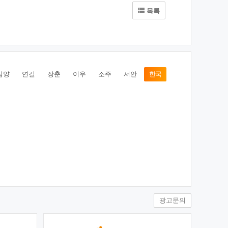
목록
심양
연길
장춘
이우
소주
서안
한국
광고문의