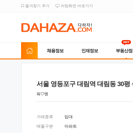
즐겨찾기 추가
바탕화면 바로가기
채용정보
인재정보
부동산정
서울 영등포구 대림역 대림동 30평
워♡맨
거래종류
임대
매물구분
아파트