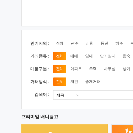
인기지역 :
전체
광주
심천
동관
혜주
거래종류 :
전체
매매
임대
단기임대
합숙
매물구분 :
전체
아파트
주택
사무실
상가
거래방식 :
전체
개인
중개거래
검색어 :
제목
프리미엄 배너광고