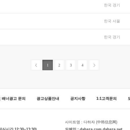
한국 경기
한국 서울
한국 경기
1
2
3
4
및 배너광고 문의
광고상품안내
공지사항
1:1고객문의
사이트명 : 다하자 (中韩信息网)
(점심시간 12:30~13:30)
도메인 : dahaza.com dahaza.net