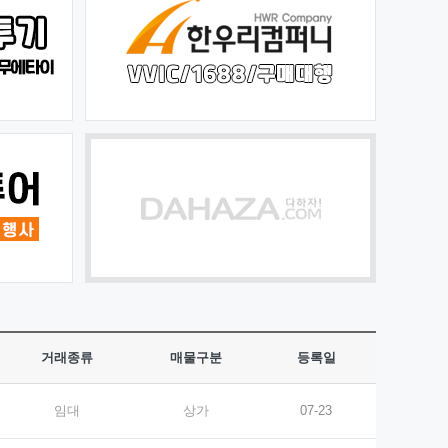
거래종류
매물구분
등록일
임대
상가
07-23