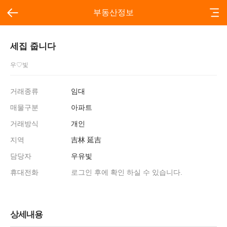
부동산정보
세집 줍니다
우♡빛
거래종류
임대
매물구분
아파트
거래방식
개인
지역
吉林 延吉
담당자
우유빛
휴대전화
로그인 후에 확인 하실 수 있습니다.
상세내용