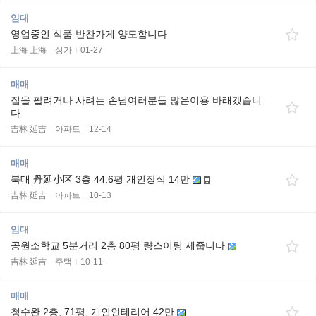
임대
영업중인 식품 반찬가게 양도함니다
上海 上海
상가
01-27
매매
집을 팔려거나 사려는 손님여러분들 많은이용 바래겠습니
다.
吉林 延吉
아파트
12-14
매매
북대 丹延小区 3층 44.6평 개인장식 14만
吉林 延吉
아파트
10-13
임대
공원소학교 5분거리 2층 80평 량스이팅 세줍니다
吉林 延吉
주택
10-11
매매
청수완 2층, 71평, 개인인테리어 42만