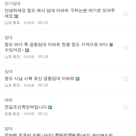
단기임대
안녕하세요 청도 에서 임대 아파트 구하는분 여기로 모여주
세요
山东 青岛
아파트
05-23
임대
청도 바다 쪽 공동임대 아파트 천원 정도 가격으로 바다 볼
수있어요~
山东 青岛
아파트
05-19
임대
청도 시남 시북 로산 공동임대 아파트
山东 青岛
아파트
05-18
매매
연길조선족민박입니다
吉林 延吉
아파트
05-11
임대
可短租,可月付 出租,(세집) 委托代理租房(세집 관리해드립