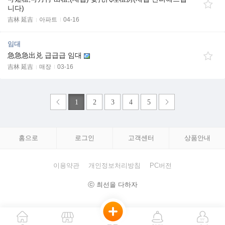
니다)
吉林 延吉
아파트
04-16
임대
急急急出兑 급급급 임대
吉林 延吉
매장
03-16
1
2
3
4
5
홈으로
로그인
고객센터
상품안내
이용약관
개인정보처리방침
PC버전
ⓒ 최선을 다하자