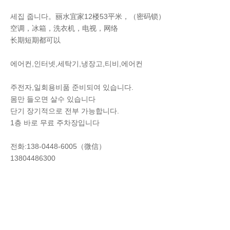
세집 줍니다。丽水宜家12楼53平米，（密码锁）
空调，冰箱，洗衣机，电视，网络
长期短期都可以
에어컨,인터넷,세탁기,냉장고,티비,에어컨
주전자,일회용비품 준비되여 있습니다.
몸만 들오면 살수 있습니다
단기 장기적으로 전부 가능합니다.
1층 바로 무료 주차장입니다
전화:138-0448-6005（微信）
13804486300