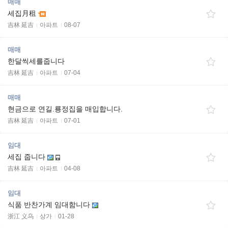
매매
세집月租
吉林 延吉
아파트
08-07
매매
한달씩세를줍니다
吉林 延吉
아파트
07-04
매매
현금으로 연길.룡정집을 매입합니다.
吉林 延吉
아파트
07-01
임대
세집 줍니다
吉林 延吉
아파트
04-08
임대
식품 반찬가계 임대함니다
浙江 义乌
상가
01-28