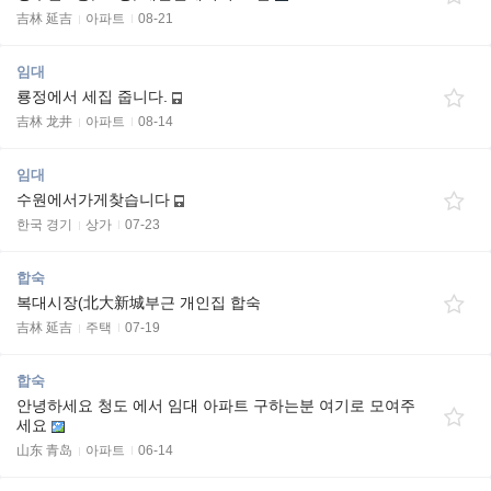
吉林 延吉
아파트
08-21
임대
룡정에서 세집 줍니다.
吉林 龙井
아파트
08-14
임대
수원에서가게찾습니다
한국 경기
상가
07-23
합숙
복대시장(北大新城부근 개인집 합숙
吉林 延吉
주택
07-19
합숙
안녕하세요 청도 에서 임대 아파트 구하는분 여기로 모여주
세요
山东 青岛
아파트
06-14