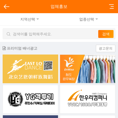
업체홍보
지역선택
업종선택
프리미엄 배너광고
광고문의