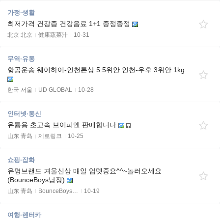
가정·생활
최저가격 건강즙 건강음료 1+1 증정증정
北京 北京
健康蔬菜汁
10-31
무역·유통
항공운송 웨이하이-인천톤상 5.5위안 인천-우후 3위안 1kg
한국 서울
UD GLOBAL
10-28
인터넷·통신
유튭용 초고속 브이피엔 판매합니다
山东 青岛
제로링크
10-25
쇼핑·잡화
유명브랜드 겨울신상 매일 업뎃중요^^~놀러오세요
(BounceBoys남장)
山东 青岛
BounceBoys…
10-19
여행·렌터카