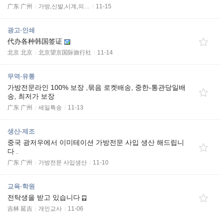
广东 广州
가방,신발,시계,의…
11-15
광고·인쇄
代办各种韩国签证
北京 北京
北京望京国际旅行社
11-14
무역·유통
가방전문라인 100% 보장 ,묶음 로켓배송, 중한-통관당일배
송, 최저가 보장
广东 广州
세일특송
11-13
생산·제조
중국 광저우에서 이미테이션 가방전문 사입 생산 해드립니
다 .
广东 广州
가방전문 사입생산
11-10
교육·학원
전탁생을 받고 있습니다
吉林 延吉
개인교사
11-06