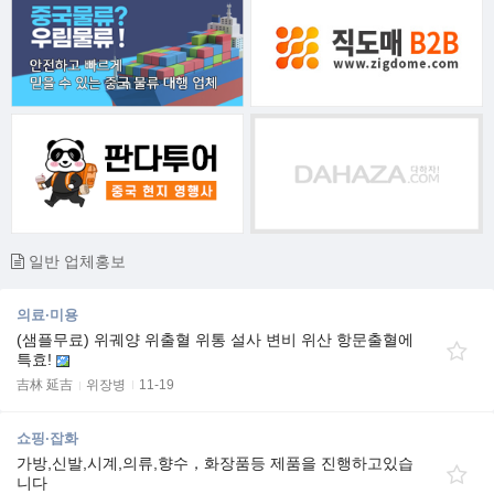
일반 업체홍보
의료·미용
(샘플무료) 위궤양 위출혈 위통 설사 변비 위산 항문출혈에
특효!
吉林 延吉
위장병
11-19
쇼핑·잡화
가방,신발,시계,의류,향수，화장품등 제품을 진행하고있습
니다