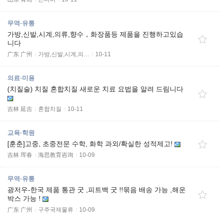
무역·유통
가방,신발,시계,의류,향수，화장품등 제품을 진행하고있습
니다
广东 广州
가방,신발,시계,의…
10-11
의료·미용
(치질술) 치질 혼합치질 새로운 치료 요법을 알려 드림니다
吉林 延吉
혼합치질
10-11
교육·학원
[훈춘]고중, 초중전문 수학, 화학 과외/확실한 성적제고!
吉林 珲春
海思教育咨询
10-09
무역·유통
광저우-한국 제품 통관 굿 ,피트백 굿 !!묶음 배송 가능 ,해운
박스 가능 !
广东 广州
구주국제물류
10-09