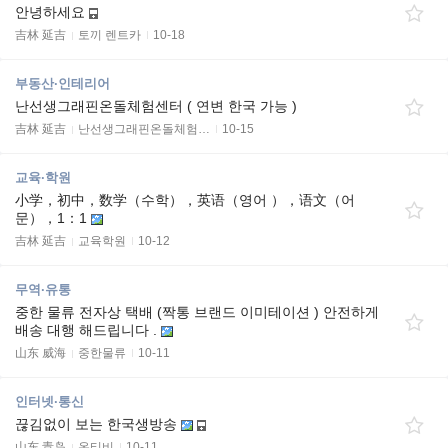
안녕하세요
吉林 延吉
토끼 렌트카
10-18
부동산·인테리어
난선생그래핀온돌체험센터 ( 연변 한국 가능 )
吉林 延吉
난선생그래핀온돌체험…
10-15
교육·학원
小学，初中，数学（수학），英语（영어 ），语文（어
문），1：1
吉林 延吉
교육학원
10-12
무역·유통
중한 물류 전자상 택배 (짝통 브랜드 이미테이션 ) 안전하게
배송 대행 해드립니다 .
山东 威海
중한물류
10-11
인터넷·통신
끊김없이 보는 한국생방송
山东 青岛
온티비
10-11