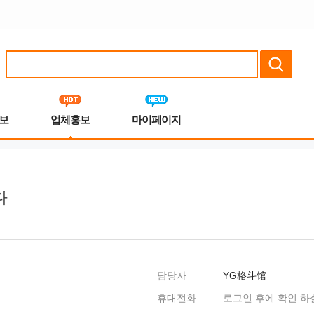
보
업체홍보
마이페이지
다
담당자
YG格斗馆
휴대전화
로그인 후에 확인 하