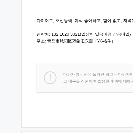
다이어트, 호신능력. 야식 좋아하고, 힘이 없고, 저녁
연락처: 132 1020 3021(일삼이 일공이공 삼공이일)
주소: 青岛市城阳区万象汇东面（YG格斗）
다하자 게시판에 올려진 광고는 다하자
그 내용을 신뢰하여 발생한 후과에 대해