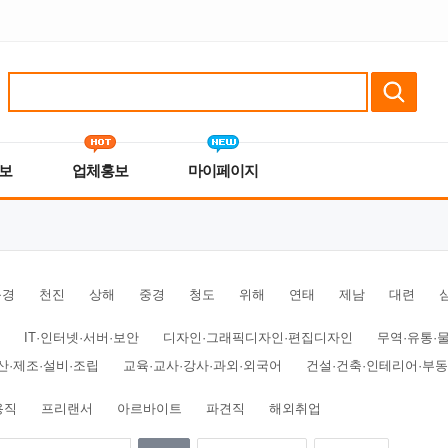
보
업체홍보
마이페이지
북경
천진
상해
중경
청도
위해
연태
제남
대련
IT·인터넷·서버·보안
디자인·그래픽디자인·편집디자인
무역·유통·
산·제조·설비·조립
교육·교사·강사·과외·외국어
건설·건축·인테리어·부
용직
프리랜서
아르바이트
파견직
해외취업