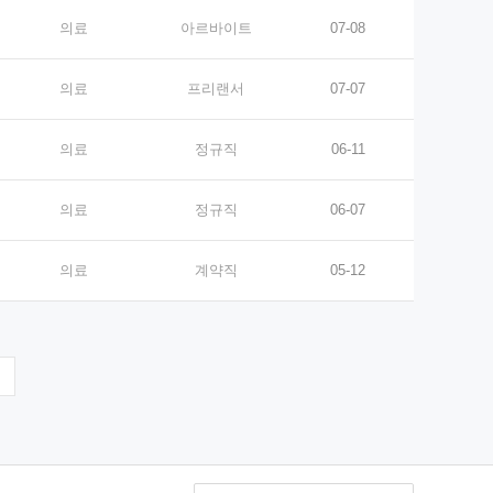
의료
아르바이트
07-08
의료
프리랜서
07-07
의료
정규직
06-11
의료
정규직
06-07
의료
계약직
05-12