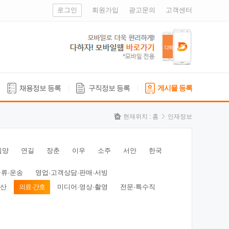
로그인
회원가입
광고문의
고객센터
채용정보 등록
구직정보 등록
게시물 등록
현재위치 :
홈
인재정보
심양
연길
장춘
이우
소주
서안
한국
물류·운송
영업·고객상담·판매·서빙
동산
의료·간호
미디어·영상·촬영
전문·특수직