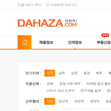
즐겨찾기 추가
바탕화면 바로가기
채용정보
인재정보
부동산정
인기지역 :
전체
광주
심천
동관
혜주
직종선택 :
전체
경영·사무·재무
마케팅·광고·홍보
서비스·요리·도우미
연구개발·설계
생
근무형태 :
전체
정규직
인턴직
계약직
일