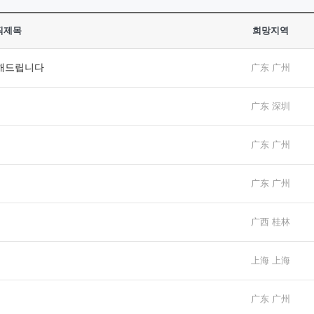
직제목
희망지역
 해드립니다
广东 广州
广东 深圳
广东 广州
广东 广州
广西 桂林
上海 上海
广东 广州