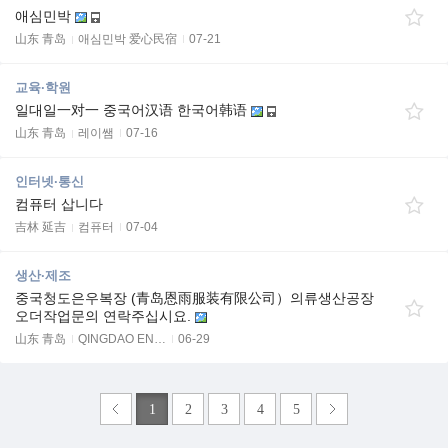
애심민박
山东 青岛
애심민박 爱心民宿
07-21
교육·학원
일대일一对一 중국어汉语 한국어韩语
山东 青岛
레이쌤
07-16
인터넷·통신
컴퓨터 삽니다
吉林 延吉
컴퓨터
07-04
생산·제조
중국청도은우복장 (青岛恩雨服装有限公司）의류생산공장
오더작업문의 연락주십시요.
山东 青岛
QINGDAO EN…
06-29
1
2
3
4
5