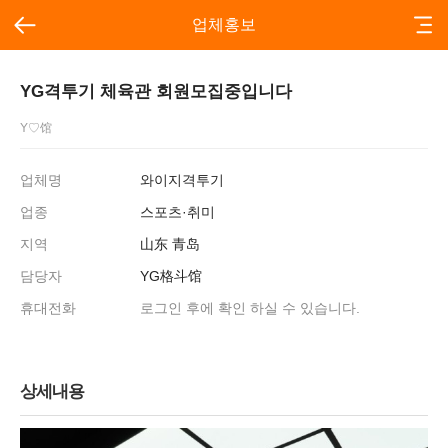
업체홍보
YG격투기 체육관 회원모집중입니다
Y♡馆
업체명
와이지격투기
업종
스포츠·취미
지역
山东 青岛
담당자
YG格斗馆
휴대전화
로그인 후에 확인 하실 수 있습니다.
상세내용