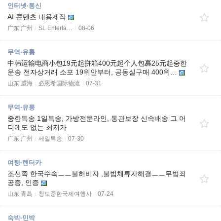
인터넷·통신
AI 콘텐츠 내용제작
广东 广州
SL Enterta…
08-06
무역·유통
中韩运输电商小包19元起拼箱400元起个人包裹25元起중한
운송 전자상거래 소포 19위안부터, 공동실구매 400위…
山东 威海
必恩希国际物流
07-31
무역·유통
중한특송 1일특송, 가방전문라인, 통관보장 신속배송 그 어
디에도 없는 최저가
广东 广州
세일특송
07-30
여행·렌터카
조선족 한국수속ㅡㅡ불허비자 ,불법체류자해결ㅡㅡ무범죄
공증, 인증
山东 青岛
청도중한국제여행사
07-24
숙박·민박