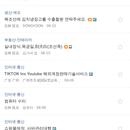
생산·제조
북조선에 김치냉장고를 수출할분 연락주세요.
吉林 延吉
DONGYOON
08-10
부동산·인테리어
실내장식,목공일,刮大白(조선족)
吉林 延吉
김가네 집
08-10
인터넷·통신
TIKTOK Ins Youtube 해외계정판매기술서비스
广东 广州
广州市天成国际货运有…
08-09
인터넷·통신
컴퓨터 수리
吉林 延吉
컴퓨터
08-08
인터넷·통신
쇼핑몰제작, 서버관리대행