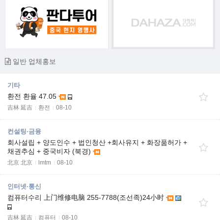
일반 업체홍보
기타
환전 환율 47.05
吉林 延吉
환전
08-10
컨설팅·금융
회사설립 + 양도인수 + 법인청산 +회사유지 + 화장품허가 +
채권추심 + 중국비자 (북경)
北京 北京
lmtm
08-10
인터넷·통신
컴퓨터수리 上门维修电脑 255-7788(조선족)24小时
吉林 延吉
컴퓨터
08-10