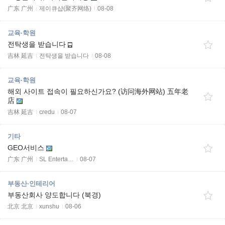
广东 广州
제이큐샵(聚齐网络)
08-08
교육·학원
전탁생을 받습니다
吉林 延吉
전탁생을 받습니다
08-08
교육·학원
해외 사이트 접속이 필요하신가요? (访问海外网站) 五年老
店
吉林 延吉
credu
08-07
기타
GEO서비스
广东 广州
SL Enterta…
08-07
부동산·인테리어
부동산회사 양도합니다 (북경)
北京 北京
xunshu
08-06