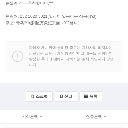
분들께 적극 추천합니다.^^
연락처: 132 1020 3021(일삼이 일공이공 삼공이일)
주소: 青岛市城阳区万象汇东面（YG格斗）
다하자 게시판에 올려진 광고는 다하자의 의지와는
상관없는 글쓴이 개인행위이며 그 내용을 신뢰하여
발생한 후과에 대해서 다하자는 일체 책임지지 않습
니다.
스크랩
신고
목록
지역선택
업종선택