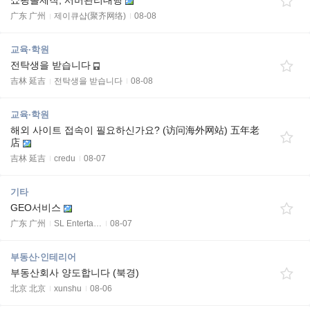
쇼핑몰제작, 서버관리대행
广东 广州
제이큐샵(聚齐网络)
08-08
교육·학원
전탁생을 받습니다
吉林 延吉
전탁생을 받습니다
08-08
교육·학원
해외 사이트 접속이 필요하신가요? (访问海外网站) 五年老
店
吉林 延吉
credu
08-07
기타
GEO서비스
广东 广州
SL Enterta…
08-07
부동산·인테리어
부동산회사 양도합니다 (북경)
北京 北京
xunshu
08-06