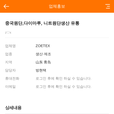
업체홍보
중국원단,다이마루, 니트원단생산 유통
z♡x
업체명
ZOETEX
업종
생산·제조
지역
山东 青岛
담당자
방현택
휴대전화
로그인 후에 확인 하실 수 있습니다.
이메일
로그인 후에 확인 하실 수 있습니다.
상세내용