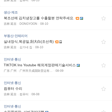
吉林 延吉
컴퓨터
08-10
생산·제조
북조선에 김치냉장고를 수출할분 연락주세요.
吉林 延吉
DONGYOON
08-10
부동산·인테리어
실내장식,목공일,刮大白(조선족)
吉林 延吉
김가네 집
08-10
인터넷·통신
TIKTOK Ins Youtube 해외계정판매기술서비스
广东 广州
广州市天成国际货运有…
08-09
인터넷·통신
컴퓨터 수리
吉林 延吉
컴퓨터
08-08
인터넷·통신