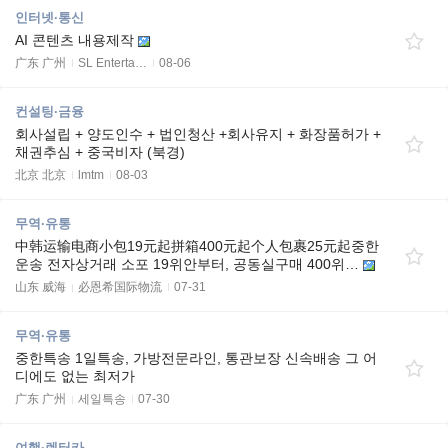
인터넷·통신
AI 콘텐츠 내용제작
广东 广州
SL Enterta…
08-06
컨설팅·금융
회사설립 + 양도인수 + 법인청산 +회사유지 + 화장품허가 +
채권추심 + 중국비자 (북경)
北京 北京
lmtm
08-03
무역·유통
中韩运输电商小包19元起拼箱400元起个人包裹25元起중한
운송 전자상거래 소포 19위안부터, 공동실구매 400위…
山东 威海
必恩希国际物流
07-31
무역·유통
중한특송 1일특송, 가방전문라인, 통관보장 신속배송 그 어
디에도 없는 최저가
广东 广州
세일특송
07-30
여행·렌터카