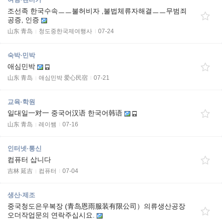
조선족 한국수속ㅡㅡ불허비자 ,불법체류자해결ㅡㅡ무범죄
공증, 인증
山东 青岛
청도중한국제여행사
07-24
숙박·민박
애심민박
山东 青岛
애심민박 爱心民宿
07-21
교육·학원
일대일一对一 중국어汉语 한국어韩语
山东 青岛
레이쌤
07-16
인터넷·통신
컴퓨터 삽니다
吉林 延吉
컴퓨터
07-04
생산·제조
중국청도은우복장 (青岛恩雨服装有限公司）의류생산공장
오더작업문의 연락주십시요.