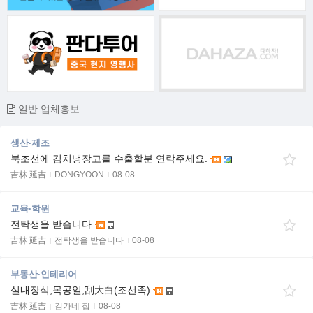
일반 업체홍보
생산·제조
북조선에 김치냉장고를 수출할분 연락주세요.
吉林 延吉
DONGYOON
08-08
교육·학원
전탁생을 받습니다
吉林 延吉
전탁생을 받습니다
08-08
부동산·인테리어
실내장식,목공일,刮大白(조선족)
吉林 延吉
김가네 집
08-08