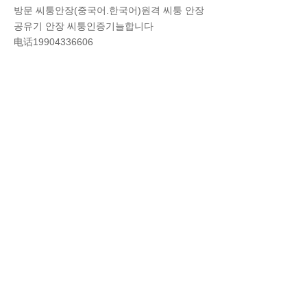
방문 씨퉁안장(중국어.한국어)원격 씨퉁 안장
공유기 안장 씨퉁인증기늘합니다
电话19904336606