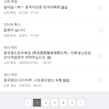
교육·학원
일대일一对一 중국어汉语 한국어韩语
山东 青岛
레이쌤
07-16
인터넷·통신
컴퓨터 삽니다
吉林 延吉
컴퓨터
07-04
생산·제조
중국청도은우복장 (青岛恩雨服装有限公司）의류생산공장
오더작업문의 연락주십시요.
山东 青岛
QINGDAO EN…
06-29
생산·제조
중국원단,다이마루, 니트원단생산 유통
山东 青岛
ZOETEX
06-24
1
2
3
4
5