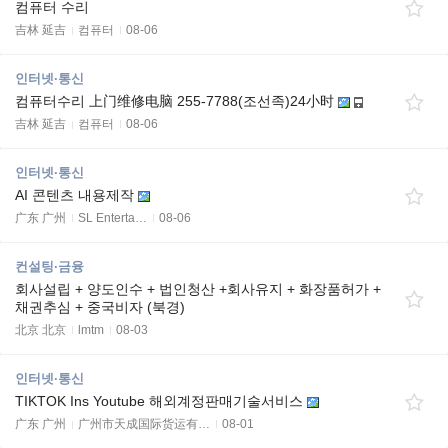
컴퓨터 수리
吉林 延吉
컴퓨터
08-06
인터넷·통신
컴퓨터수리 上门维修电脑 255-7788(조선족)24小时
吉林 延吉
컴퓨터
08-06
인터넷·통신
AI 콘텐츠 내용제작
广东 广州
SL Enterta…
08-06
컨설팅·금융
회사설립 + 양도인수 + 법인청산 +회사유지 + 화장품허가 +
채권추심 + 중국비자 (북경)
北京 北京
lmtm
08-03
인터넷·통신
TIKTOK Ins Youtube 해외계정판매기술서비스
广东 广州
广州市天成国际货运有…
08-01