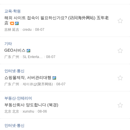
교육·학원
해외 사이트 접속이 필요하신가요? (访问海外网站) 五年老
店
吉林 延吉
credu
08-07
기타
GEO서비스
广东 广州
SL Enterta…
08-07
인터넷·통신
쇼핑몰제작, 서버관리대행
广东 广州
제이큐샵(聚齐网络)
08-07
부동산·인테리어
부동산회사 양도합니다 (북경)
北京 北京
xunshu
08-06
인터넷·통신