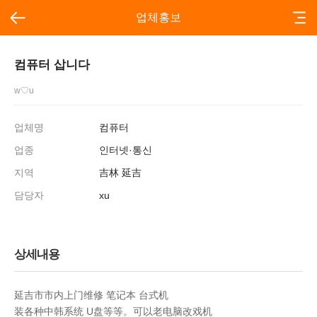
업체홍보
컴퓨터 삽니다
w♡u
업체명
컴퓨터
업종
인터넷·통신
지역
吉林 延吉
담당자
xu
상세내용
延吉市市内上门维修 笔记本 台式机
装各种中韩系统 U盘等等。可以老电脑改戏机