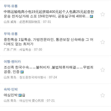
무역·유통
中韩运输电商小包19元起拼箱400元起个人包裹25元起중한
운송 전자상거래 소포 19위안부터, 공동실구매 400위…
山东 威海
必恩希国际物流
07-31
무역·유통
중한특송 1일특송, 가방전문라인, 통관보장 신속배송 그 어
디에도 없는 최저가
广东 广州
세일특송
07-30
여행·렌터카
조선족 한국수속ㅡㅡ불허비자 ,불법체류자해결ㅡㅡ무범죄
공증, 인증
山东 青岛
청도중한국제여행사
07-24
숙박·민박
애심민박
山东 青岛
애심민박 爱心民宿
07-21