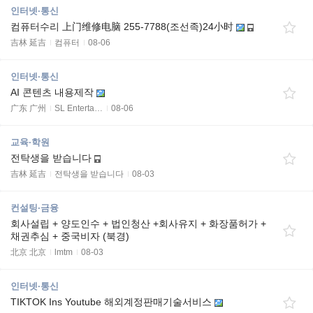
인터넷·통신
컴퓨터수리 上门维修电脑 255-7788(조선족)24小时
吉林 延吉
컴퓨터
08-06
인터넷·통신
AI 콘텐츠 내용제작
广东 广州
SL Enterta…
08-06
교육·학원
전탁생을 받습니다
吉林 延吉
전탁생을 받습니다
08-03
컨설팅·금융
회사설립 + 양도인수 + 법인청산 +회사유지 + 화장품허가 +
채권추심 + 중국비자 (북경)
北京 北京
lmtm
08-03
인터넷·통신
TIKTOK Ins Youtube 해외계정판매기술서비스