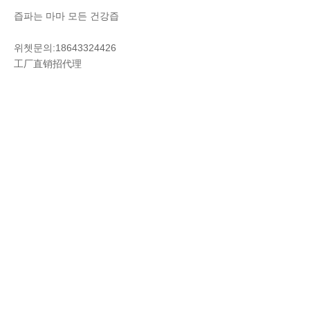
즙파는 마마 모든 건강즙
위쳇문의:18643324426
工厂直销招代理