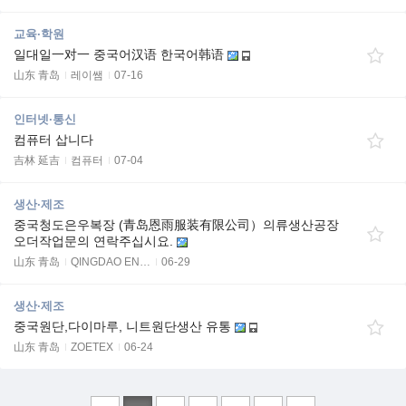
교육·학원
일대일一对一 중국어汉语 한국어韩语
山东 青岛
레이쌤
07-16
인터넷·통신
컴퓨터 삽니다
吉林 延吉
컴퓨터
07-04
생산·제조
중국청도은우복장 (青岛恩雨服装有限公司）의류생산공장
오더작업문의 연락주십시요.
山东 青岛
QINGDAO EN…
06-29
생산·제조
중국원단,다이마루, 니트원단생산 유통
山东 青岛
ZOETEX
06-24