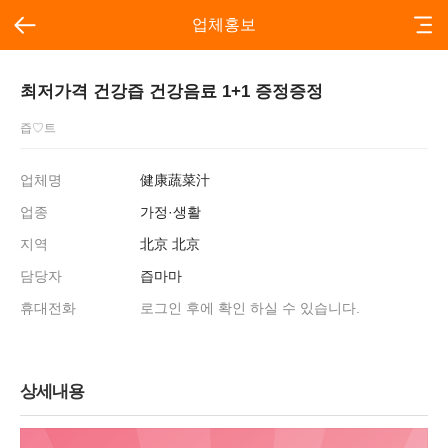
업체홍보
최저가격 건강즙 건강음료 1+1 증정증정
즙♡트
업체명
健康蔬菜汁
업종
가정·생활
지역
北京 北京
담당자
즙마마
휴대전화
로그인 후에 확인 하실 수 있습니다.
상세내용