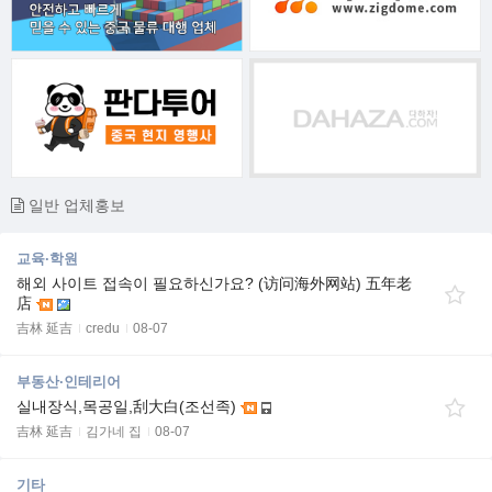
일반 업체홍보
교육·학원
해외 사이트 접속이 필요하신가요? (访问海外网站) 五年老
店
吉林 延吉
credu
08-07
부동산·인테리어
실내장식,목공일,刮大白(조선족)
吉林 延吉
김가네 집
08-07
기타