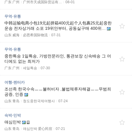
广东 广州
广州市天成国际货运有…
08-01
무역·유통
中韩运输电商小包19元起拼箱400元起个人包裹25元起중한
운송 전자상거래 소포 19위안부터, 공동실구매 400위…
山东 威海
必恩希国际物流
07-31
무역·유통
중한특송 1일특송, 가방전문라인, 통관보장 신속배송 그 어
디에도 없는 최저가
广东 广州
세일특송
07-30
여행·렌터카
조선족 한국수속ㅡㅡ불허비자 ,불법체류자해결ㅡㅡ무범죄
공증, 인증
山东 青岛
청도중한국제여행사
07-24
숙박·민박
애심민박
山东 青岛
애심민박 爱心民宿
07-21