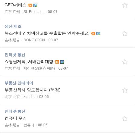
GEO서비스
广东 广州
SL Enterta…
08-07
생산·제조
북조선에 김치냉장고를 수출할분 연락주세요.
吉林 延吉
DONGYOON
08-07
인터넷·통신
쇼핑몰제작, 서버관리대행
广东 广州
제이큐샵(聚齐网络)
08-07
부동산·인테리어
부동산회사 양도합니다 (북경)
北京 北京
xunshu
08-06
인터넷·통신
컴퓨터 수리
吉林 延吉
컴퓨터
08-06