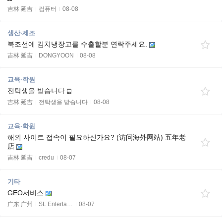
吉林 延吉
컴퓨터
08-08
생산·제조
북조선에 김치냉장고를 수출할분 연락주세요.
吉林 延吉
DONGYOON
08-08
교육·학원
전탁생을 받습니다
吉林 延吉
전탁생을 받습니다
08-08
교육·학원
해외 사이트 접속이 필요하신가요? (访问海外网站) 五年老
店
吉林 延吉
credu
08-07
기타
GEO서비스
广东 广州
SL Enterta…
08-07