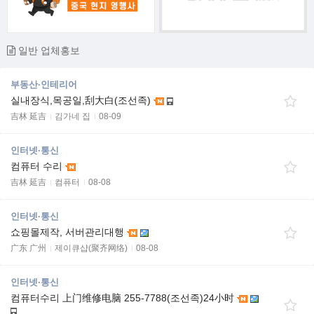
일반 업체홍보
부동산·인테리어
실내장식,목공일,刮大白(조선족)
吉林 延吉
김가네 집
08-09
인터넷·통신
컴퓨터 수리
吉林 延吉
컴퓨터
08-08
인터넷·통신
쇼핑몰제작, 서버관리대행
广东 广州
제이큐샵(聚齐网络)
08-08
인터넷·통신
컴퓨터수리 上门维修电脑 255-7788(조선족)24小时