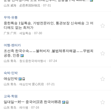
山东 威海
必恩希国际物流
07-31
무역·유통
중한특송 1일특송, 가방전문라인, 통관보장 신속배송 그 어
디에도 없는 최저가
广东 广州
세일특송
07-30
여행·렌터카
조선족 한국수속ㅡㅡ불허비자 ,불법체류자해결ㅡㅡ무범죄
공증, 인증
山东 青岛
청도중한국제여행사
07-24
숙박·민박
애심민박
山东 青岛
애심민박 爱心民宿
07-21
교육·학원
일대일一对一 중국어汉语 한국어韩语
山东 青岛
레이쌤
07-16