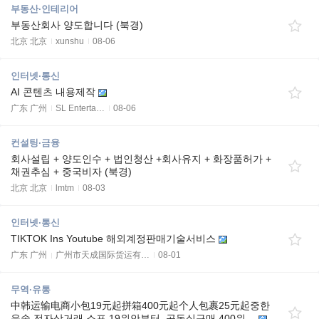
부동산·인테리어
부동산회사 양도합니다 (북경)
北京 北京
xunshu
08-06
인터넷·통신
AI 콘텐츠 내용제작
广东 广州
SL Enterta…
08-06
컨설팅·금융
회사설립 + 양도인수 + 법인청산 +회사유지 + 화장품허가 +
채권추심 + 중국비자 (북경)
北京 北京
lmtm
08-03
인터넷·통신
TIKTOK Ins Youtube 해외계정판매기술서비스
广东 广州
广州市天成国际货运有…
08-01
무역·유통
中韩运输电商小包19元起拼箱400元起个人包裹25元起중한
운송 전자상거래 소포 19위안부터, 공동실구매 400위…