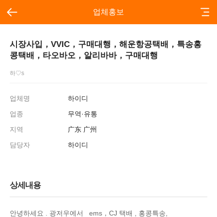
업체홍보
시장사입，VVIC，구매대행，해운항공택배，특송홍
콩택배，타오바오，알리바바，구매대행
하♡s
업체명
하이디
업종
무역·유통
지역
广东 广州
담당자
하이디
상세내용
안녕하세요 . 광저우에서 ems，CJ 택배 , 홍콩특송,