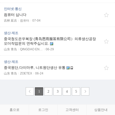
인터넷·통신
컴퓨터 삽니다
吉林 延吉
컴퓨터
07-04
생산·제조
중국청도은우복장 (青岛恩雨服装有限公司）의류생산공장
오더작업문의 연락주십시요.
山东 青岛
QINGDAO EN…
06-29
생산·제조
중국원단,다이마루, 니트원단생산 유통
山东 青岛
ZOETEX
06-24
1
2
3
4
5
홈으로
로그인
고객센터
상품안내