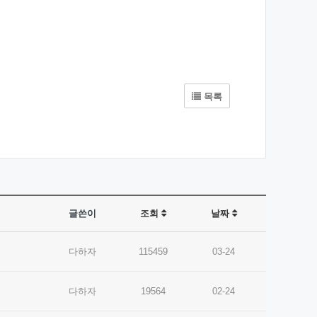
목록
글쓴이
조회
날짜
다하자
115459
03-24
다하자
19564
02-24