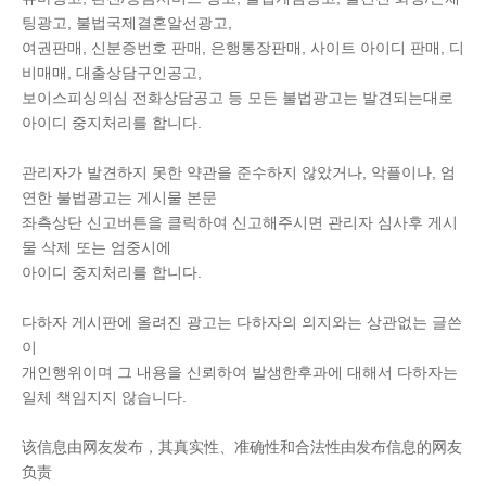
팅광고, 불법국제결혼알선광고,
여권판매, 신분증번호 판매, 은행통장판매, 사이트 아이디 판매, 디
비매매, 대출상담구인공고,
보이스피싱의심 전화상담공고 등 모든 불법광고는 발견되는대로
아이디 중지처리를 합니다.
관리자가 발견하지 못한 약관을 준수하지 않았거나, 악플이나, 엄
연한 불법광고는 게시물 본문
좌측상단 신고버튼을 클릭하여 신고해주시면 관리자 심사후 게시
물 삭제 또는 엄중시에
아이디 중지처리를 합니다.
다하자 게시판에 올려진 광고는 다하자의 의지와는 상관없는 글쓴
이
개인행위이며 그 내용을 신뢰하여 발생한후과에 대해서 다하자는
일체 책임지지 않습니다.
该信息由网友发布，其真实性、准确性和合法性由发布信息的网友
负责